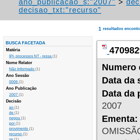
ano_publicacao_s:"2007"
>
dec
decisao_txt:"recurso"
1
resultados encont
BUSCA FACETADA
470982
Matéria
IPI- processos NT - ressa
(1)
Nome Relator
Numero 
Não Informado
(1)
Ano Sessão
Data da 
0006
(1)
Ano Publicação
Data da 
2007
(1)
Decisão
2007
ao
(1)
de
(1)
Ementa:
negou
(1)
por
(1)
OMISSÃO
provimento
(1)
recurso
(1)
se
(1)