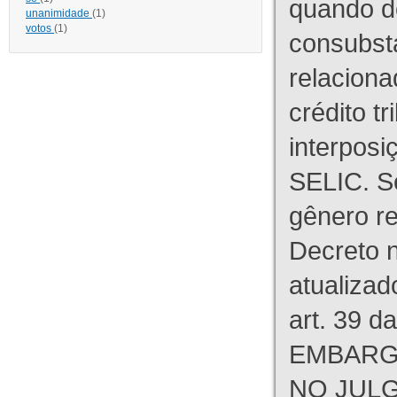
quando d
unanimidade
(1)
votos
(1)
consubst
relaciona
crédito tr
interpos
SELIC. S
gênero re
Decreto n
atualizad
art. 39 d
EMBARG
NO JULG