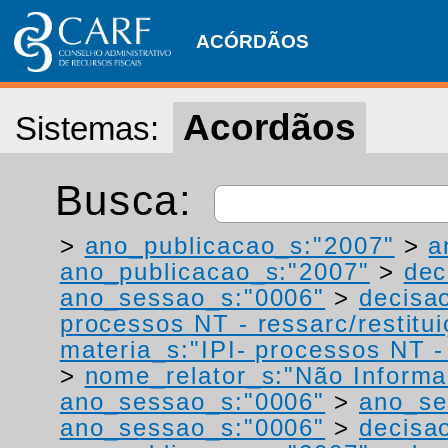
ACÓRDÃOS
Acordãos
Sistemas:
Busca:
>
ano_publicacao_s:"2007"
>
a
ano_publicacao_s:"2007"
>
dec
ano_sessao_s:"0006"
>
decisao
processos NT - ressarc/restituiç
materia_s:"IPI- processos NT - r
>
nome_relator_s:"Não Informa
ano_sessao_s:"0006"
>
ano_se
ano_sessao_s:"0006"
>
decisa