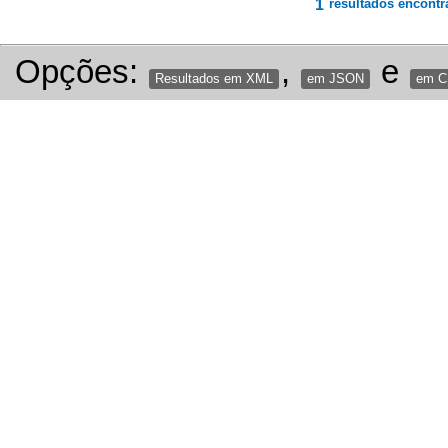
1
resultados encontr
Opções:
,
e
Resultados em XML
em JSON
em 