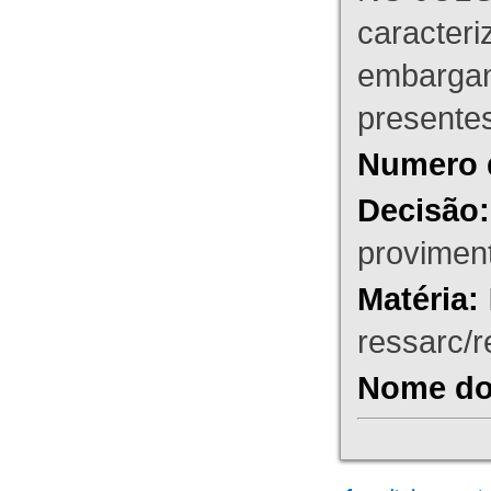
caracteri
embargant
presente
Numero 
Decisão:
proviment
Matéria:
ressarc/re
Nome do 