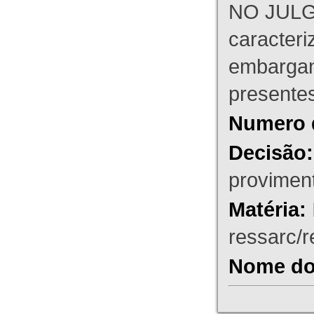
NO JULG
caracteri
embargant
presente
Numero 
Decisão:
proviment
Matéria:
ressarc/re
Nome do 