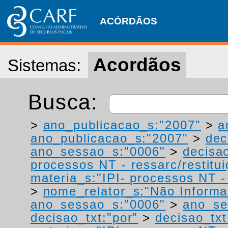
ACÓRDÃOS
Acordãos
Sistemas:
Busca:
>
ano_publicacao_s:"2007"
>
a
ano_publicacao_s:"2007"
>
dec
ano_sessao_s:"0006"
>
decisao
processos NT - ressarc/restituiç
materia_s:"IPI- processos NT - r
>
nome_relator_s:"Não Informa
ano_sessao_s:"0006"
>
ano_se
decisao_txt:"por"
>
decisao_txt