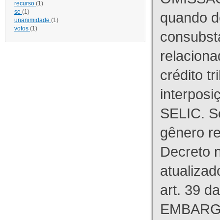
recurso
(1)
se
(1)
quando d
unanimidade
(1)
votos
(1)
consubst
relaciona
crédito tr
interpos
SELIC. S
gênero re
Decreto n
atualizad
art. 39 d
EMBARG