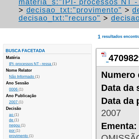
materia_s:"IPI- processos NT - r
>
decisao_txt:"provimento"
>
d
decisao_txt:"recurso"
>
decisao
1
resultados encont
BUSCA FACETADA
470982
Matéria
IPI- processos NT - ressa
(1)
Nome Relator
Numero 
Não Informado
(1)
Ano Sessão
Data da 
0006
(1)
Ano Publicação
Data da 
2007
(1)
Decisão
2007
ao
(1)
de
(1)
Ementa:
negou
(1)
por
(1)
OMISSÃO
provimento
(1)