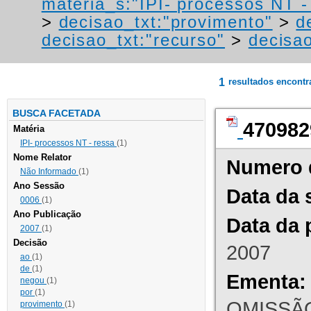
materia_s:"IPI- processos NT - r
>
decisao_txt:"provimento"
>
d
decisao_txt:"recurso"
>
decisao
1
resultados encont
BUSCA FACETADA
470982
Matéria
IPI- processos NT - ressa
(1)
Nome Relator
Numero 
Não Informado
(1)
Ano Sessão
Data da 
0006
(1)
Ano Publicação
Data da 
2007
(1)
Decisão
2007
ao
(1)
de
(1)
Ementa:
negou
(1)
por
(1)
OMISSÃO
provimento
(1)