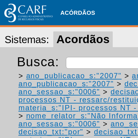
ACÓRDÃOS
Acordãos
Sistemas:
Busca:
>
ano_publicacao_s:"2007"
>
a
ano_publicacao_s:"2007"
>
dec
ano_sessao_s:"0006"
>
decisao
processos NT - ressarc/restituiç
materia_s:"IPI- processos NT - r
>
nome_relator_s:"Não Informa
ano_sessao_s:"0006"
>
ano_se
decisao_txt:"por"
>
decisao_txt