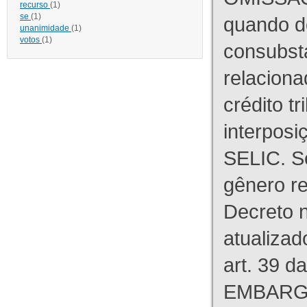
recurso
(1)
se
(1)
quando d
unanimidade
(1)
votos
(1)
consubst
relaciona
crédito tr
interpos
SELIC. S
gênero re
Decreto n
atualizad
art. 39 d
EMBARG