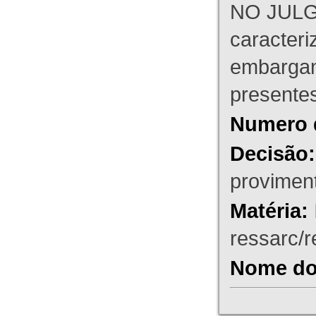
NO JULG
caracteri
embargant
presente
Numero 
Decisão:
proviment
Matéria:
ressarc/re
Nome do 