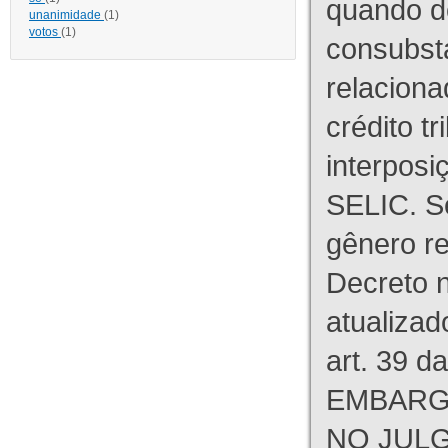
quando d
unanimidade
(1)
votos
(1)
consubst
relaciona
crédito tr
interpos
SELIC. S
gênero re
Decreto n
atualizad
art. 39 d
EMBARG
NO JULG