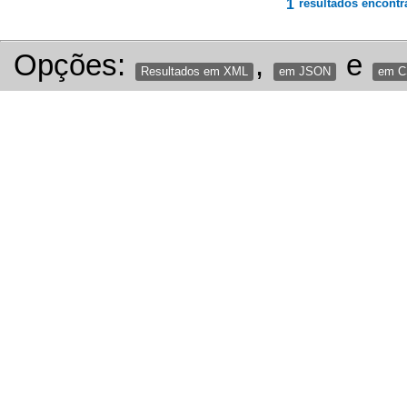
1
resultados encontr
Opções:
,
e
Resultados em XML
em JSON
em 