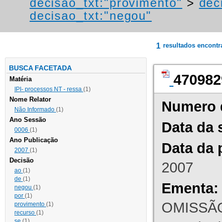
decisao_txt:"provimento"
>
dec
decisao_txt:"negou"
1
resultados encont
BUSCA FACETADA
470982
Matéria
IPI- processos NT - ressa
(1)
Nome Relator
Numero 
Não Informado
(1)
Ano Sessão
Data da 
0006
(1)
Ano Publicação
Data da 
2007
(1)
Decisão
2007
ao
(1)
de
(1)
Ementa:
negou
(1)
por
(1)
OMISSÃO
provimento
(1)
recurso
(1)
se
(1)