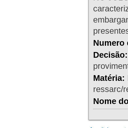
caracteri
embargant
presente
Numero 
Decisão:
proviment
Matéria:
ressarc/re
Nome do 