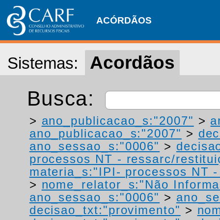
ACÓRDÃOS
Acordãos
Sistemas:
Busca:
>
ano_publicacao_s:"2007"
>
a
ano_publicacao_s:"2007"
>
dec
ano_sessao_s:"0006"
>
decisao
processos NT - ressarc/restituiç
materia_s:"IPI- processos NT - r
>
nome_relator_s:"Não Informa
ano_sessao_s:"0006"
>
ano_se
decisao_txt:"provimento"
>
nom