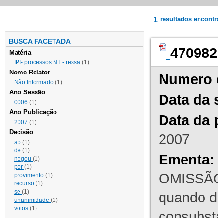
1
resultados encont
BUSCA FACETADA
470982
Matéria
IPI- processos NT - ressa
(1)
Nome Relator
Numero 
Não Informado
(1)
Ano Sessão
Data da 
0006
(1)
Ano Publicação
Data da 
2007
(1)
Decisão
2007
ao
(1)
de
(1)
Ementa:
negou
(1)
por
(1)
OMISSÃO
provimento
(1)
recurso
(1)
se
(1)
quando d
unanimidade
(1)
votos
(1)
consubst