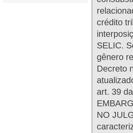
relaciona
crédito tr
interpos
SELIC. S
gênero re
Decreto n
atualizad
art. 39 d
EMBARG
NO JULG
caracteri