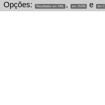
Opções:
,
e
Resultados em XML
em JSON
em 