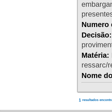
embargant
presente
Numero 
Decisão:
proviment
Matéria:
ressarc/re
Nome do 
1
resultados encontr