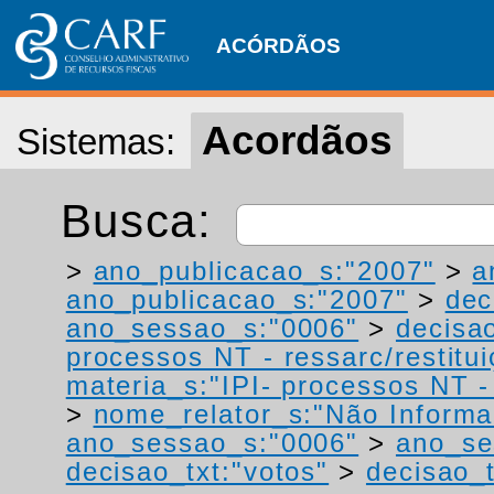
ACÓRDÃOS
Acordãos
Sistemas:
Busca:
>
ano_publicacao_s:"2007"
>
a
ano_publicacao_s:"2007"
>
dec
ano_sessao_s:"0006"
>
decisao
processos NT - ressarc/restituiç
materia_s:"IPI- processos NT - r
>
nome_relator_s:"Não Informa
ano_sessao_s:"0006"
>
ano_se
decisao_txt:"votos"
>
decisao_t