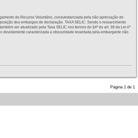
to do Recurso Voluntário, consubstanciada pela não apreciação do
interposição dos embargos de declaração. TAXA SELIC. Sendo o ressarcimento
também ser atualizado pela Taxa SELIC nos termos do §4º do art. 39 da Lei nº
idamente caracterizada a obscuridade levantada pela embargante não
Página
1
de
1