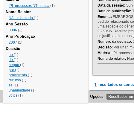
Data da sessão:
Sun 
IPI- processos NT - ressa
(1)
Data da publicação:
T
Nome Relator
Ementa:
EMBARGOS DE
Não Informado
(1)
pedido relacionado co
Ano Sessão
uma espécie do gênero
0006
(1)
9.250/95. Recurso p
se justifica a interp
Ano Publicação
Numero da decisão:
2
2007
(1)
Decisão:
Por unanimid
Decisão
Matéria:
IPI- processos
ao
(1)
Nome do relator:
Não 
de
(1)
negou
(1)
por
(1)
provimento
(1)
recurso
(1)
1
resultados encontr
se
(1)
unanimidade
(1)
votos
(1)
Opções:
Resultados e