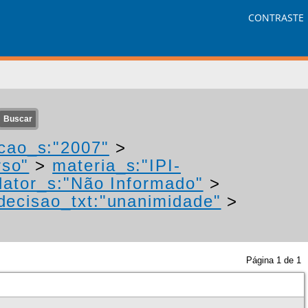
CONTRASTE
cao_s:"2007"
>
rso"
>
materia_s:"IPI-
ator_s:"Não Informado"
>
decisao_txt:"unanimidade"
>
Página
1
de
1