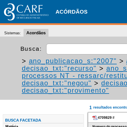
ACÓRDÃOS
Acordãos
Sistemas:
Busca:
>
ano_publicacao_s:"2007"
>
decisao_txt:"recurso"
>
ano_s
processos NT - ressarc/restitu
decisao_txt:"negou"
>
decisao
decisao_txt:"provimento"
1
resultados encont
4709829
#
BUSCA FACETADA
Matéria
Numero do processo