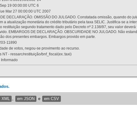
Sep 19 00:00:00 UTC 6
ue Mar 27 00:00:00 UTC 2007
 DECLARAÇÃO. OMISSÃO DO JULGADO. Constatada omissão, quando do julgamen
m a atualização monetária do crédito tributário pela taxa SELIC. Justifica-se a 
 restituição segundo tratamento dado pelo Decreto nº 2.138/97, seu valor deverá 
rovido. EMBARGOS DE DECLARAÇÃO. OBSCURIDADE NO JULGADO. Não estando dev
osição dos presentes embargos. Embargos provido em parte.
03-11890
ade de votos, negou-se provimento ao recurso.
 NT - ressarc/restituição/bnf_fiscal(ex.:taxi)
Informado
ados.
m XML
,
em JSON
e
em CSV