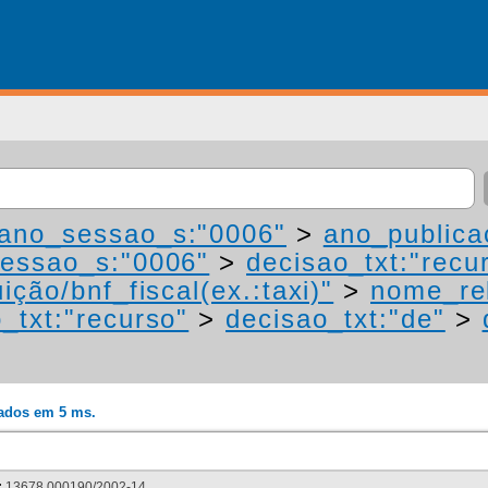
ano_sessao_s:"0006"
>
ano_publica
essao_s:"0006"
>
decisao_txt:"recu
ição/bnf_fiscal(ex.:taxi)"
>
nome_rel
_txt:"recurso"
>
decisao_txt:"de"
>
rados em 5 ms.
:
13678.000190/2002-14