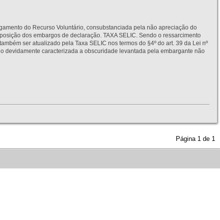
to do Recurso Voluntário, consubstanciada pela não apreciação do
interposição dos embargos de declaração. TAXA SELIC. Sendo o ressarcimento
também ser atualizado pela Taxa SELIC nos termos do §4º do art. 39 da Lei nº
idamente caracterizada a obscuridade levantada pela embargante não
Página
1
de
1