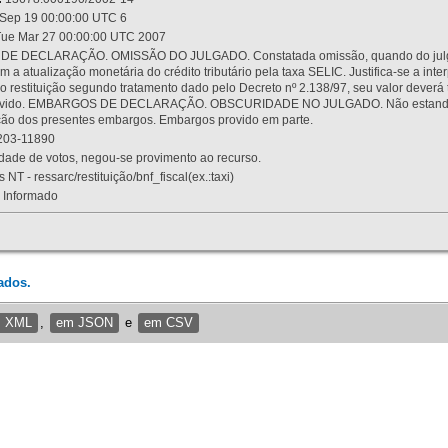
Sep 19 00:00:00 UTC 6
ue Mar 27 00:00:00 UTC 2007
 DECLARAÇÃO. OMISSÃO DO JULGADO. Constatada omissão, quando do julgamen
m a atualização monetária do crédito tributário pela taxa SELIC. Justifica-se a 
 restituição segundo tratamento dado pelo Decreto nº 2.138/97, seu valor deverá 
rovido. EMBARGOS DE DECLARAÇÃO. OBSCURIDADE NO JULGADO. Não estando dev
osição dos presentes embargos. Embargos provido em parte.
03-11890
ade de votos, negou-se provimento ao recurso.
 NT - ressarc/restituição/bnf_fiscal(ex.:taxi)
Informado
ados.
m XML
,
em JSON
e
em CSV