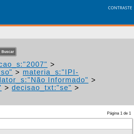
CONTRASTE
cao_s:"2007"
>
rso"
>
materia_s:"IPI-
ator_s:"Não Informado"
>
"
>
decisao_txt:"se"
>
Página
1
de
1