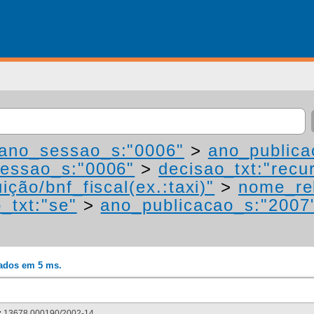
ano_sessao_s:"0006"
>
ano_publica
essao_s:"0006"
>
decisao_txt:"recu
ição/bnf_fiscal(ex.:taxi)"
>
nome_rel
_txt:"se"
>
ano_publicacao_s:"2007
rados em 5 ms.
:
13678.000190/2002-14