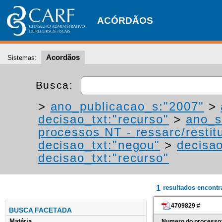
ACÓRDÃOS
Acordãos
Sistemas:
Busca:
>
ano_publicacao_s:"2007"
>
decisao_txt:"recurso"
>
ano_s
processos NT - ressarc/restitu
decisao_txt:"negou"
>
decisao
decisao_txt:"recurso"
1
resultados encont
4709829
#
BUSCA FACETADA
Matéria
Numero do processo