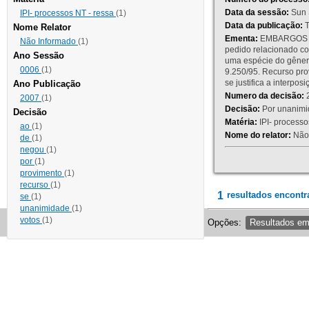
Data da sessão:
Sun 
IPI- processos NT - ressa
(1)
Data da publicação:
T
Nome Relator
Ementa:
EMBARGOS DE
Não Informado
(1)
pedido relacionado co
Ano Sessão
uma espécie do gênero
0006
(1)
9.250/95. Recurso p
se justifica a interp
Ano Publicação
Numero da decisão:
2
2007
(1)
Decisão:
Por unanimid
Decisão
Matéria:
IPI- processos
ao
(1)
Nome do relator:
Não 
de
(1)
negou
(1)
por
(1)
provimento
(1)
recurso
(1)
1
resultados encontr
se
(1)
unanimidade
(1)
votos
(1)
Opções:
Resultados e