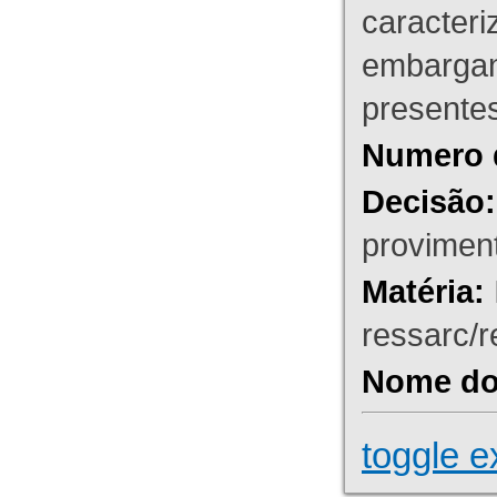
caracteri
embargant
presente
Numero 
Decisão:
proviment
Matéria:
ressarc/re
Nome do 
toggle e