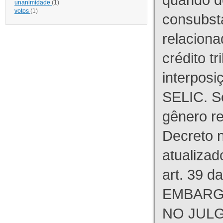
unanimidade
(1)
votos
(1)
consubst
relaciona
crédito tr
interpos
SELIC. S
gênero re
Decreto n
atualizad
art. 39 d
EMBARG
NO JULG