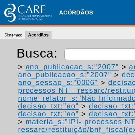
ACÓRDÃOS
Acordãos
Sistemas:
Busca:
>
ano_publicacao_s:"2007"
>
a
ano_publicacao_s:"2007"
>
dec
ano_sessao_s:"0006"
>
decisao
processos NT - ressarc/restituiç
nome_relator_s:"Não Informad
decisao_txt:"ao"
>
decisao_txt:
decisao_txt:"ao"
>
decisao_txt:
>
materia_s:"IPI- processos NT
ressarc/restituição/bnf_fiscal(ex