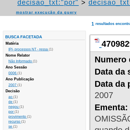
decisao_txt:"por"
>
decisao_txt
mostrar execução da query
1
resultados encont
BUSCA FACETADA
470982
Matéria
IPI- processos NT - ressa
(1)
Nome Relator
Numero 
Não Informado
(1)
Ano Sessão
Data da 
0006
(1)
Ano Publicação
Data da 
2007
(1)
Decisão
2007
ao
(1)
de
(1)
Ementa:
negou
(1)
por
(1)
OMISSÃO
provimento
(1)
recurso
(1)
se
(1)
quando d