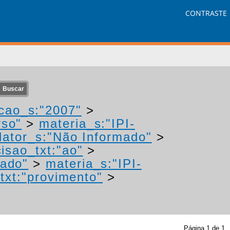
CONTRASTE
cao_s:"2007"
>
rso"
>
materia_s:"IPI-
ator_s:"Não Informado"
>
isao_txt:"ao"
>
mado"
>
materia_s:"IPI-
txt:"provimento"
>
Página
1
de
1