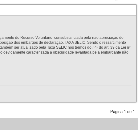
to do Recurso Voluntário, consubstanciada pela não apreciação do
interposição dos embargos de declaração. TAXA SELIC. Sendo o ressarcimento
também ser atualizado pela Taxa SELIC nos termos do §4º do art. 39 da Lei nº
idamente caracterizada a obscuridade levantada pela embargante não
Página
1
de
1