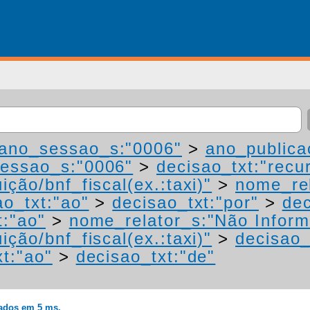
ano_sessao_s:"0006"
>
ano_publica
essao_s:"0006"
>
decisao_txt:"recu
ição/bnf_fiscal(ex.:taxi)"
>
nome_rel
ao_txt:"ao"
>
decisao_txt:"por"
>
dec
t:"ao"
>
nome_relator_s:"Não Infor
ição/bnf_fiscal(ex.:taxi)"
>
decisao_
xt:"ao"
>
decisao_txt:"de"
rados em 5 ms.