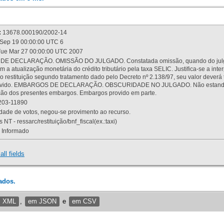
:
13678.000190/2002-14
Sep 19 00:00:00 UTC 6
ue Mar 27 00:00:00 UTC 2007
 DECLARAÇÃO. OMISSÃO DO JULGADO. Constatada omissão, quando do julgamen
m a atualização monetária do crédito tributário pela taxa SELIC. Justifica-se a 
 restituição segundo tratamento dado pelo Decreto nº 2.138/97, seu valor deverá 
rovido. EMBARGOS DE DECLARAÇÃO. OBSCURIDADE NO JULGADO. Não estando dev
osição dos presentes embargos. Embargos provido em parte.
03-11890
ade de votos, negou-se provimento ao recurso.
 NT - ressarc/restituição/bnf_fiscal(ex.:taxi)
Informado
all fields
ados.
m XML
,
em JSON
e
em CSV