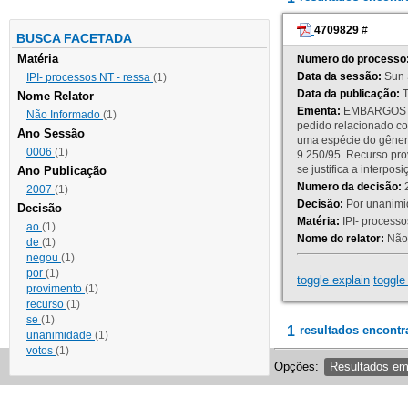
4709829
#
BUSCA FACETADA
Matéria
Numero do processo
Data da sessão:
Sun 
IPI- processos NT - ressa
(1)
Data da publicação:
T
Nome Relator
Ementa:
EMBARGOS DE
Não Informado
(1)
pedido relacionado co
Ano Sessão
uma espécie do gênero
0006
(1)
9.250/95. Recurso p
se justifica a interp
Ano Publicação
Numero da decisão:
2
2007
(1)
Decisão:
Por unanimid
Decisão
Matéria:
IPI- processos
ao
(1)
Nome do relator:
Não 
de
(1)
negou
(1)
por
(1)
toggle explain
toggle 
provimento
(1)
recurso
(1)
se
(1)
1
resultados encontr
unanimidade
(1)
votos
(1)
Opções:
Resultados e