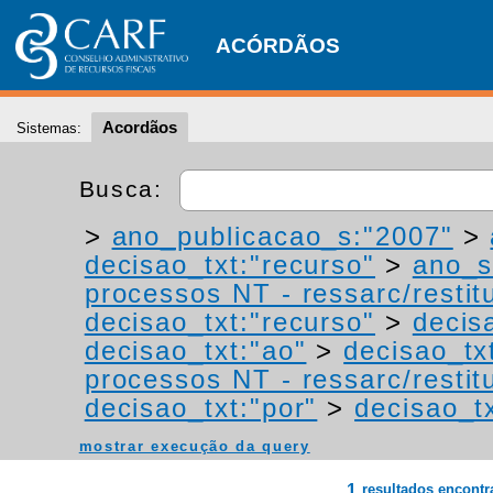
ACÓRDÃOS
Acordãos
Sistemas:
Busca:
>
ano_publicacao_s:"2007"
>
decisao_txt:"recurso"
>
ano_s
processos NT - ressarc/restitu
decisao_txt:"recurso"
>
decis
decisao_txt:"ao"
>
decisao_tx
processos NT - ressarc/restitu
decisao_txt:"por"
>
decisao_t
mostrar execução da query
1
resultados encont