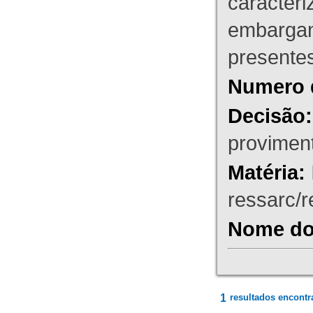
caracteri
embargant
presente
Numero 
Decisão:
proviment
Matéria:
ressarc/re
Nome do 
1
resultados encontr