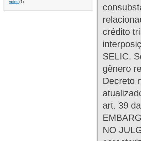
votos
(1)
consubst
relaciona
crédito tr
interpos
SELIC. S
gênero re
Decreto n
atualizad
art. 39 d
EMBARG
NO JULG