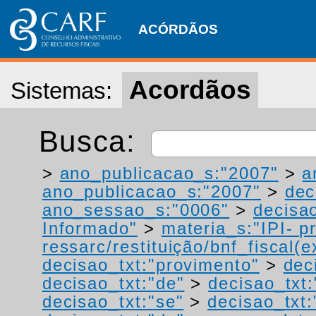
ACÓRDÃOS
Acordãos
Sistemas:
Busca:
>
ano_publicacao_s:"2007"
>
a
ano_publicacao_s:"2007"
>
dec
ano_sessao_s:"0006"
>
decisao
Informado"
>
materia_s:"IPI- p
ressarc/restituição/bnf_fiscal(ex
decisao_txt:"provimento"
>
dec
decisao_txt:"de"
>
decisao_txt:
decisao_txt:"se"
>
decisao_txt: