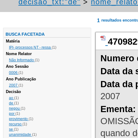
decisao_txt:"de"
>
nome_relato
1
resultados encont
BUSCA FACETADA
470982
Matéria
IPI- processos NT - ressa
(1)
Nome Relator
Numero 
Não Informado
(1)
Ano Sessão
Data da 
0006
(1)
Ano Publicação
Data da 
2007
(1)
Decisão
2007
ao
(1)
de
(1)
Ementa:
negou
(1)
por
(1)
OMISSÃO
provimento
(1)
recurso
(1)
se
(1)
quando d
unanimidade
(1)