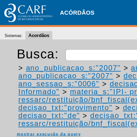
ACÓRDÃOS
Acordãos
Sistemas:
Busca:
>
ano_publicacao_s:"2007"
>
a
ano_publicacao_s:"2007"
>
dec
ano_sessao_s:"0006"
>
decisao
Informado"
>
materia_s:"IPI- p
ressarc/restituição/bnf_fiscal(ex
decisao_txt:"provimento"
>
dec
decisao_txt:"de"
>
decisao_txt:
ressarc/restituição/bnf_fiscal(ex
mostrar execução da query