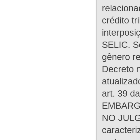
relaciona
crédito tr
interpos
SELIC. S
gênero re
Decreto n
atualizad
art. 39 d
EMBARG
NO JULG
caracteri