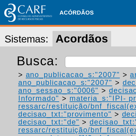
ACÓRDÃOS
Acordãos
Sistemas:
Busca:
>
ano_publicacao_s:"2007"
>
a
ano_publicacao_s:"2007"
>
dec
ano_sessao_s:"0006"
>
decisao
Informado"
>
materia_s:"IPI- p
ressarc/restituição/bnf_fiscal(ex
decisao_txt:"provimento"
>
dec
decisao_txt:"de"
>
decisao_txt:
ressarc/restituição/bnf_fiscal(ex