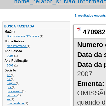
nome_relator_s:"Não Informad
1
resultados encont
BUSCA FACETADA
470982
Matéria
IPI- processos NT - ressa
(1)
Nome Relator
Numero 
Não Informado
(1)
Ano Sessão
Data da 
0006
(1)
Ano Publicação
Data da 
2007
(1)
Decisão
2007
ao
(1)
de
(1)
Ementa:
negou
(1)
por
(1)
OMISSÃO
provimento
(1)
recurso
(1)
se
(1)
quando d
unanimidade
(1)