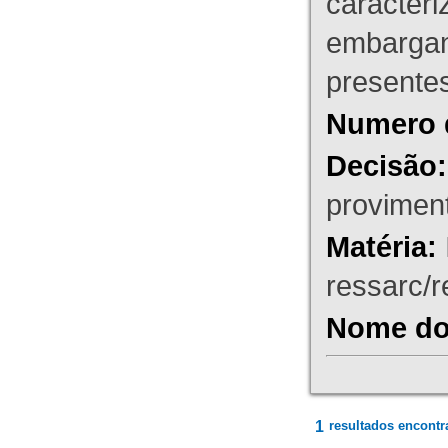
caracteri
embargant
presente
Numero 
Decisão:
proviment
Matéria:
ressarc/re
Nome do 
1
resultados encontr