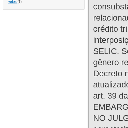
votos
(1)
consubst
relaciona
crédito tr
interpos
SELIC. S
gênero re
Decreto n
atualizad
art. 39 d
EMBARG
NO JULG