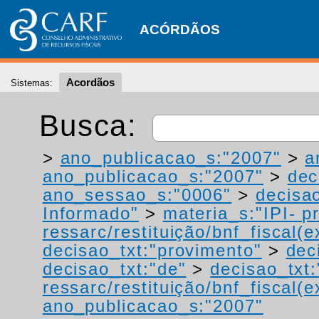
ACÓRDÃOS
Acordãos
Sistemas:
Busca:
>
ano_publicacao_s:"2007"
>
a
ano_publicacao_s:"2007"
>
dec
ano_sessao_s:"0006"
>
decisao
Informado"
>
materia_s:"IPI- p
ressarc/restituição/bnf_fiscal(ex
decisao_txt:"provimento"
>
dec
decisao_txt:"de"
>
decisao_txt:
ressarc/restituição/bnf_fiscal(ex
ano_publicacao_s:"2007"