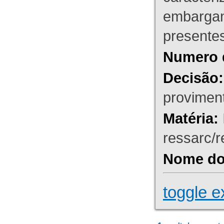
embargant
presente
Numero 
Decisão:
proviment
Matéria:
ressarc/re
Nome do 
toggle e