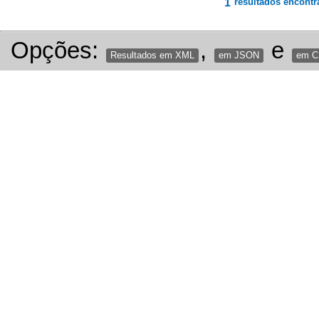
1
resultados encontr
Opções:
,
e
Resultados em XML
em JSON
em 