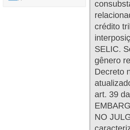
consubst
relaciona
crédito tr
interpos
SELIC. S
gênero re
Decreto n
atualizad
art. 39 d
EMBARG
NO JULG
caracteri