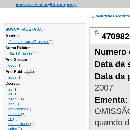
mostrar execução da query
1
resultados encont
BUSCA FACETADA
470982
Matéria
IPI- processos NT - ressa
(1)
Nome Relator
Numero 
Não Informado
(1)
Ano Sessão
Data da 
0006
(1)
Ano Publicação
Data da 
2007
(1)
Decisão
2007
ao
(1)
de
(1)
Ementa:
negou
(1)
por
(1)
OMISSÃO
provimento
(1)
recurso
(1)
se
(1)
quando d
unanimidade
(1)
votos
(1)