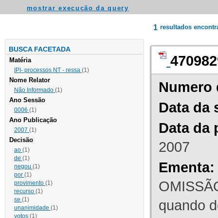
mostrar execução da query
1
resultados encont
BUSCA FACETADA
470982
Matéria
IPI- processos NT - ressa
(1)
Nome Relator
Numero 
Não Informado
(1)
Ano Sessão
Data da 
0006
(1)
Ano Publicação
Data da 
2007
(1)
Decisão
2007
ao
(1)
de
(1)
Ementa:
negou
(1)
por
(1)
OMISSÃO
provimento
(1)
recurso
(1)
se
(1)
quando d
unanimidade
(1)
votos
(1)