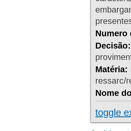
embargant
presente
Numero 
Decisão:
proviment
Matéria:
ressarc/re
Nome do 
toggle e