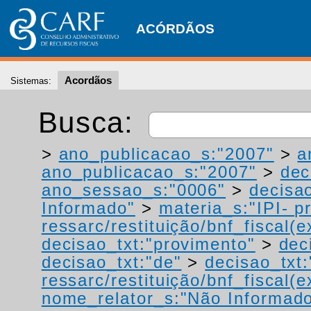
ACÓRDÃOS
Acordãos
Sistemas:
Busca:
>
ano_publicacao_s:"2007"
>
a
ano_publicacao_s:"2007"
>
dec
ano_sessao_s:"0006"
>
decisao
Informado"
>
materia_s:"IPI- p
ressarc/restituição/bnf_fiscal(ex
decisao_txt:"provimento"
>
dec
decisao_txt:"de"
>
decisao_txt:
ressarc/restituição/bnf_fiscal(ex
nome_relator_s:"Não Informad