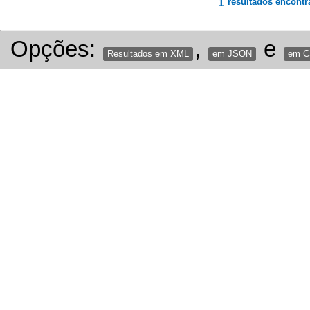
1
resultados encontr
Opções:
,
e
Resultados em XML
em JSON
em 