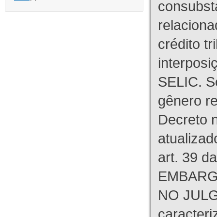
consubst
relaciona
crédito tr
interpos
SELIC. S
gênero re
Decreto n
atualizad
art. 39 d
EMBARG
NO JULG
caracteri