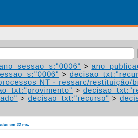
ano_sessao_s:"0006"
>
ano_publica
essao_s:"0006"
>
decisao_txt:"recu
processos NT - ressarc/restituição/bn
ao_txt:"provimento"
>
decisao_txt:"r
mado"
>
decisao_txt:"recurso"
>
deci
rados em 22 ms.