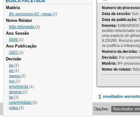
BUSCA FACETADA
Matéria
Numero do processo
Data da sessão:
Sun 
IPI- processos NT - ressa
(1)
Data da publicação:
T
Nome Relator
Ementa:
EMBARGOS DE
Não Informado
(1)
pedido relacionado co
Ano Sessão
uma espécie do gênero
0006
(1)
9.250/95. Recurso p
se justifica a interp
Ano Publicação
Numero da decisão:
2
2007
(1)
Decisão:
Por unanimid
Decisão
Matéria:
IPI- processos
ao
(1)
Nome do relator:
Não 
de
(1)
negou
(1)
por
(1)
provimento
(1)
recurso
(1)
1
resultados encontr
se
(1)
unanimidade
(1)
votos
(1)
Opções:
Resultados e