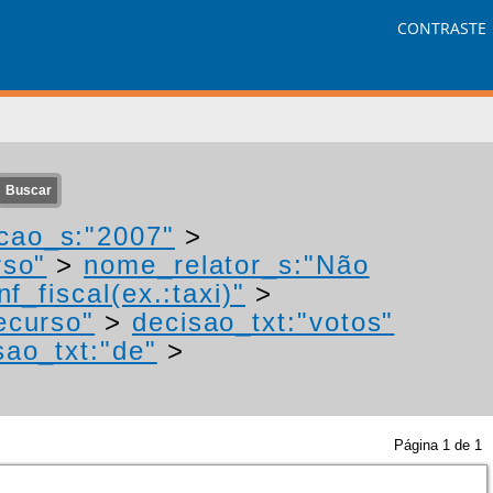
CONTRASTE
cao_s:"2007"
>
rso"
>
nome_relator_s:"Não
f_fiscal(ex.:taxi)"
>
ecurso"
>
decisao_txt:"votos"
sao_txt:"de"
>
Página
1
de
1