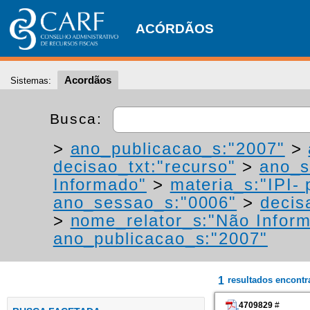
ACÓRDÃOS
Acordãos
Sistemas:
Busca:
>
ano_publicacao_s:"2007"
>
decisao_txt:"recurso"
>
ano_s
Informado"
>
materia_s:"IPI- 
ano_sessao_s:"0006"
>
decis
>
nome_relator_s:"Não Infor
ano_publicacao_s:"2007"
1
resultados encont
4709829
#