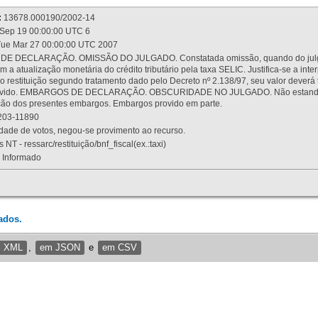
:
13678.000190/2002-14
Sep 19 00:00:00 UTC 6
ue Mar 27 00:00:00 UTC 2007
 DECLARAÇÃO. OMISSÃO DO JULGADO. Constatada omissão, quando do julgamen
m a atualização monetária do crédito tributário pela taxa SELIC. Justifica-se a 
 restituição segundo tratamento dado pelo Decreto nº 2.138/97, seu valor deverá 
rovido. EMBARGOS DE DECLARAÇÃO. OBSCURIDADE NO JULGADO. Não estando dev
osição dos presentes embargos. Embargos provido em parte.
03-11890
ade de votos, negou-se provimento ao recurso.
 NT - ressarc/restituição/bnf_fiscal(ex.:taxi)
Informado
ados.
m XML
,
em JSON
e
em CSV