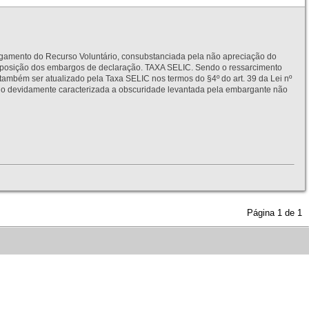
to do Recurso Voluntário, consubstanciada pela não apreciação do
interposição dos embargos de declaração. TAXA SELIC. Sendo o ressarcimento
também ser atualizado pela Taxa SELIC nos termos do §4º do art. 39 da Lei nº
idamente caracterizada a obscuridade levantada pela embargante não
Página
1
de
1