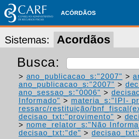
ACÓRDÃOS
Acordãos
Sistemas:
Busca:
>
ano_publicacao_s:"2007"
>
a
ano_publicacao_s:"2007"
>
dec
ano_sessao_s:"0006"
>
decisao
Informado"
>
materia_s:"IPI- p
ressarc/restituição/bnf_fiscal(ex
decisao_txt:"provimento"
>
dec
>
nome_relator_s:"Não Informa
decisao_txt:"de"
>
decisao_txt