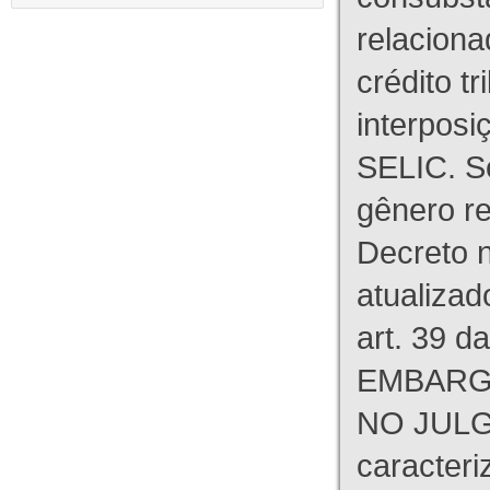
relaciona
crédito tr
interpos
SELIC. S
gênero re
Decreto n
atualizad
art. 39 d
EMBARG
NO JULG
caracteri