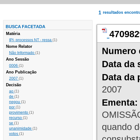
1
resultados encont
BUSCA FACETADA
470982
Matéria
IPI- processos NT - ressa
(1)
Nome Relator
Numero 
Não Informado
(1)
Ano Sessão
Data da 
0006
(1)
Ano Publicação
Data da 
2007
(1)
Decisão
2007
ao
(1)
de
(1)
Ementa:
negou
(1)
por
(1)
OMISSÃO
provimento
(1)
recurso
(1)
se
(1)
quando d
unanimidade
(1)
votos
(1)
consubst