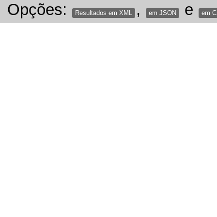
Opções:
,
e
Resultados em XML
em JSON
em 