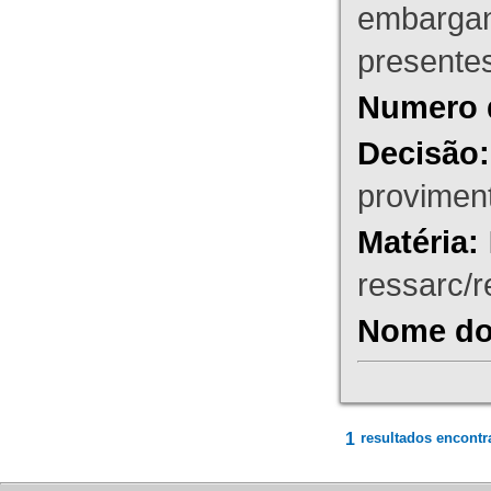
embargant
presente
Numero 
Decisão:
proviment
Matéria:
ressarc/re
Nome do 
1
resultados encontr