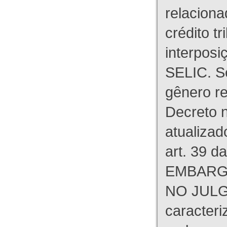
relaciona
crédito tr
interpos
SELIC. S
gênero re
Decreto n
atualizad
art. 39 d
EMBARG
NO JULG
caracteri