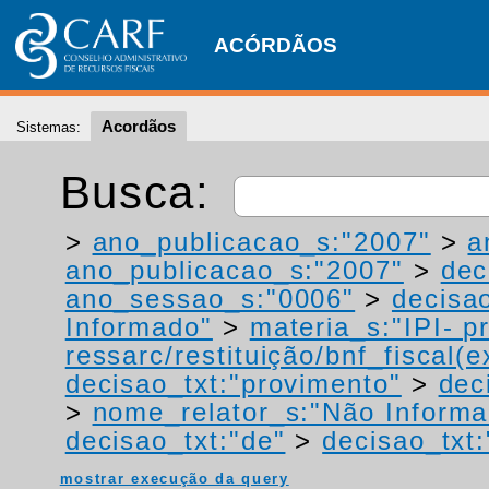
ACÓRDÃOS
Acordãos
Sistemas:
Busca:
>
ano_publicacao_s:"2007"
>
a
ano_publicacao_s:"2007"
>
dec
ano_sessao_s:"0006"
>
decisao
Informado"
>
materia_s:"IPI- p
ressarc/restituição/bnf_fiscal(ex
decisao_txt:"provimento"
>
dec
>
nome_relator_s:"Não Informa
decisao_txt:"de"
>
decisao_txt
mostrar execução da query