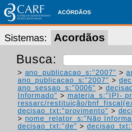
ACÓRDÃOS
Acordãos
Sistemas:
Busca:
>
ano_publicacao_s:"2007"
>
a
ano_publicacao_s:"2007"
>
dec
ano_sessao_s:"0006"
>
decisao
Informado"
>
materia_s:"IPI- p
ressarc/restituição/bnf_fiscal(ex
decisao_txt:"provimento"
>
dec
>
nome_relator_s:"Não Informa
decisao_txt:"de"
>
decisao_txt