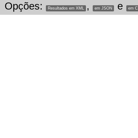
Opções:
,
e
Resultados em XML
em JSON
em 