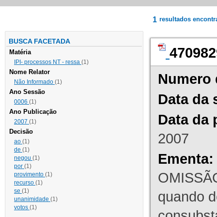
1
resultados encont
BUSCA FACETADA
470982
Matéria
IPI- processos NT - ressa
(1)
Nome Relator
Numero 
Não Informado
(1)
Ano Sessão
Data da 
0006
(1)
Ano Publicação
Data da 
2007
(1)
Decisão
2007
ao
(1)
de
(1)
Ementa:
negou
(1)
por
(1)
OMISSÃO
provimento
(1)
recurso
(1)
se
(1)
quando d
unanimidade
(1)
votos
(1)
consubst