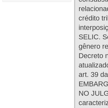
relaciona
crédito tr
interpos
SELIC. S
gênero re
Decreto n
atualizad
art. 39 d
EMBARG
NO JULG
caracteri