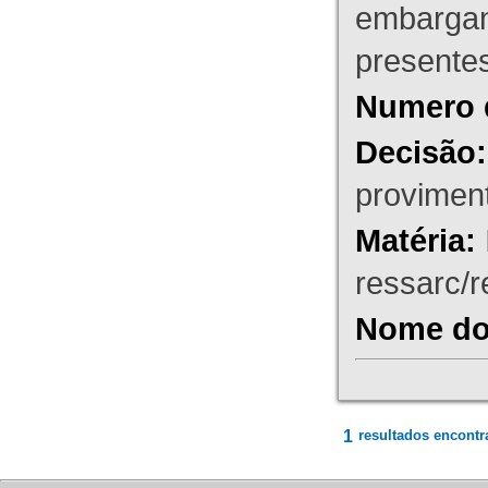
embargant
presente
Numero 
Decisão:
proviment
Matéria:
ressarc/re
Nome do 
1
resultados encontr