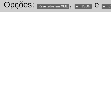
Opções:
,
e
Resultados em XML
em JSON
em 