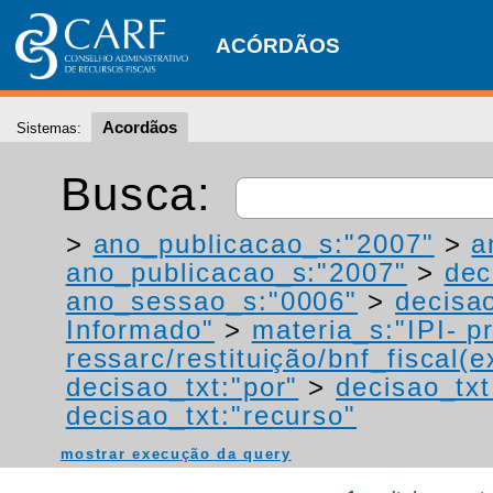
ACÓRDÃOS
Acordãos
Sistemas:
Busca:
>
ano_publicacao_s:"2007"
>
a
ano_publicacao_s:"2007"
>
dec
ano_sessao_s:"0006"
>
decisao
Informado"
>
materia_s:"IPI- p
ressarc/restituição/bnf_fiscal(ex
decisao_txt:"por"
>
decisao_txt
decisao_txt:"recurso"
mostrar execução da query