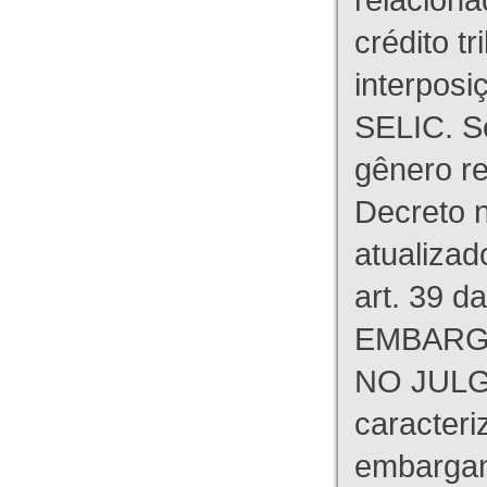
crédito tr
interpos
SELIC. S
gênero re
Decreto n
atualizad
art. 39 d
EMBARG
NO JULG
caracteri
embargant