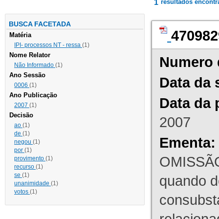
1
resultados encont
BUSCA FACETADA
470982
Matéria
IPI- processos NT - ressa
(1)
Nome Relator
Numero 
Não Informado
(1)
Ano Sessão
Data da 
0006
(1)
Ano Publicação
Data da 
2007
(1)
Decisão
2007
ao
(1)
de
(1)
Ementa:
negou
(1)
por
(1)
OMISSÃO
provimento
(1)
recurso
(1)
se
(1)
quando d
unanimidade
(1)
votos
(1)
consubst
relaciona