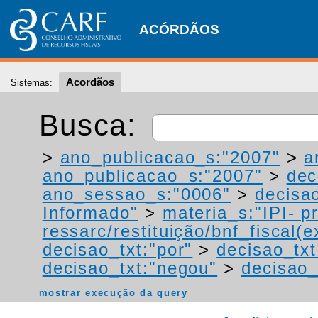
ACÓRDÃOS
Acordãos
Sistemas:
Busca:
>
ano_publicacao_s:"2007"
>
a
ano_publicacao_s:"2007"
>
dec
ano_sessao_s:"0006"
>
decisao
Informado"
>
materia_s:"IPI- p
ressarc/restituição/bnf_fiscal(ex
decisao_txt:"por"
>
decisao_txt
decisao_txt:"negou"
>
decisao_
mostrar execução da query