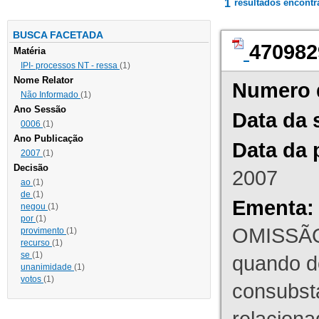
1
resultados encont
BUSCA FACETADA
470982
Matéria
IPI- processos NT - ressa
(1)
Nome Relator
Numero 
Não Informado
(1)
Ano Sessão
Data da 
0006
(1)
Ano Publicação
Data da 
2007
(1)
Decisão
2007
ao
(1)
de
(1)
Ementa:
negou
(1)
por
(1)
OMISSÃO
provimento
(1)
recurso
(1)
se
(1)
quando d
unanimidade
(1)
votos
(1)
consubst
relaciona