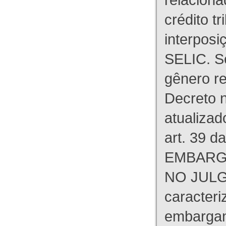
crédito tr
interpos
SELIC. S
gênero re
Decreto n
atualizad
art. 39 d
EMBARG
NO JULG
caracteri
embargant