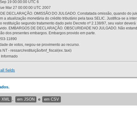
Sep 19 00:00:00 UTC 6
ue Mar 27 00:00:00 UTC 2007
 DECLARAÇÃO. OMISSÃO DO JULGADO. Constatada omissão, quando do julgamen
m a atualização monetária do crédito tributário pela taxa SELIC. Justifica-se a 
 restituição segundo tratamento dado pelo Decreto nº 2.138/97, seu valor deverá 
rovido. EMBARGOS DE DECLARAÇÃO. OBSCURIDADE NO JULGADO. Não estando dev
osição dos presentes embargos. Embargos provido em parte.
03-11890
ade de votos, negou-se provimento ao recurso.
 NT - ressarc/restituição/bnf_fiscal(ex.:taxi)
Informado
all fields
ados.
m XML
,
em JSON
e
em CSV