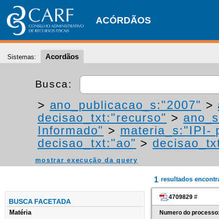
ACÓRDÃOS
Acordãos
Sistemas:
Busca:
>
ano_publicacao_s:"2007"
>
decisao_txt:"recurso"
>
ano_s
Informado"
>
materia_s:"IPI- 
decisao_txt:"ao"
>
decisao_tx
mostrar execução da query
1
resultados encont
4709829
#
BUSCA FACETADA
Matéria
Numero do processo