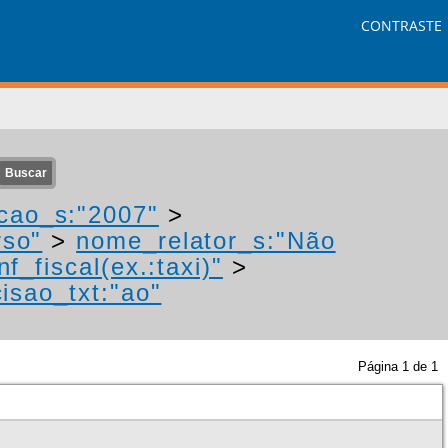
CONTRASTE
cao_s:"2007"
>
rso"
>
nome_relator_s:"Não
f_fiscal(ex.:taxi)"
>
isao_txt:"ao"
Página
1
de
1