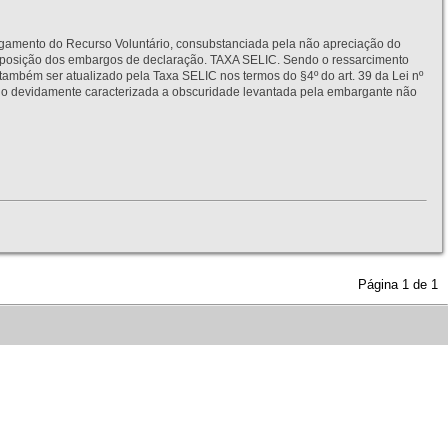
to do Recurso Voluntário, consubstanciada pela não apreciação do
interposição dos embargos de declaração. TAXA SELIC. Sendo o ressarcimento
também ser atualizado pela Taxa SELIC nos termos do §4º do art. 39 da Lei nº
idamente caracterizada a obscuridade levantada pela embargante não
Página
1
de
1