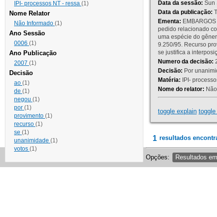
Data da sessão:
Sun 
IPI- processos NT - ressa
(1)
Data da publicação:
T
Nome Relator
Ementa:
EMBARGOS DE
Não Informado
(1)
pedido relacionado co
Ano Sessão
uma espécie do gênero
0006
(1)
9.250/95. Recurso p
se justifica a interp
Ano Publicação
Numero da decisão:
2
2007
(1)
Decisão:
Por unanimid
Decisão
Matéria:
IPI- processos
ao
(1)
Nome do relator:
Não 
de
(1)
negou
(1)
por
(1)
toggle explain
toggle 
provimento
(1)
recurso
(1)
se
(1)
1
resultados encontr
unanimidade
(1)
votos
(1)
Opções:
Resultados e