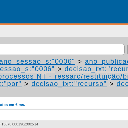
ano_sessao_s:"0006"
>
ano_publica
essao_s:"0006"
>
decisao_txt:"recu
processos NT - ressarc/restituição/bn
t:"por"
>
decisao_txt:"recurso"
>
dec
rados em 6 ms.
:
13678.000190/2002-14