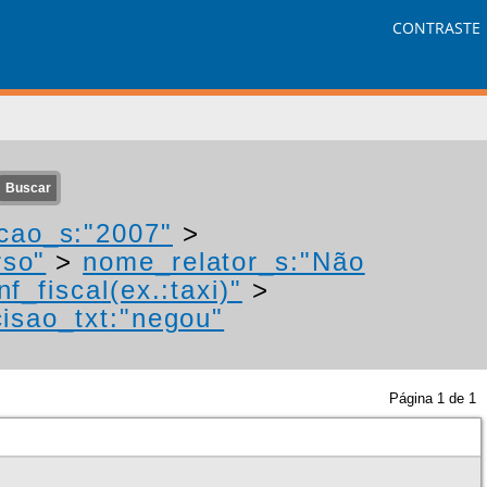
CONTRASTE
cao_s:"2007"
>
rso"
>
nome_relator_s:"Não
f_fiscal(ex.:taxi)"
>
isao_txt:"negou"
Página
1
de
1