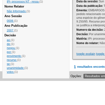
Data da sessão:
Sun 
IPI- processos NT - ressa
(1)
Data da publicação:
T
Nome Relator
Ementa:
EMBARGOS DE
Não Informado
(1)
pedido relacionado co
Ano Sessão
uma espécie do gênero
0006
(1)
9.250/95. Recurso p
se justifica a interp
Ano Publicação
Numero da decisão:
2
2007
(1)
Decisão:
Por unanimid
Decisão
Matéria:
IPI- processos
ao
(1)
Nome do relator:
Não 
de
(1)
negou
(1)
por
(1)
toggle explain
toggle 
provimento
(1)
recurso
(1)
se
(1)
1
resultados encontr
unanimidade
(1)
votos
(1)
Opções:
Resultados e