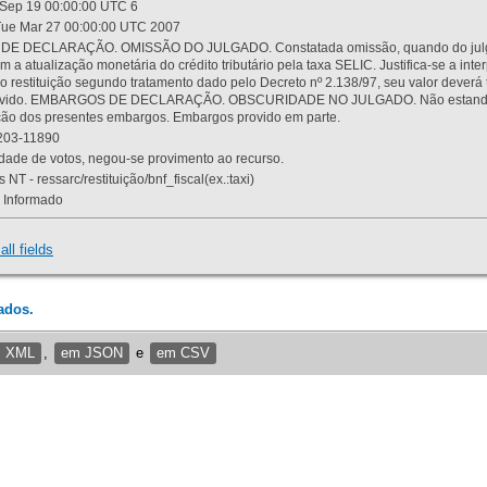
Sep 19 00:00:00 UTC 6
ue Mar 27 00:00:00 UTC 2007
 DECLARAÇÃO. OMISSÃO DO JULGADO. Constatada omissão, quando do julgamen
m a atualização monetária do crédito tributário pela taxa SELIC. Justifica-se a 
 restituição segundo tratamento dado pelo Decreto nº 2.138/97, seu valor deverá 
rovido. EMBARGOS DE DECLARAÇÃO. OBSCURIDADE NO JULGADO. Não estando dev
osição dos presentes embargos. Embargos provido em parte.
03-11890
ade de votos, negou-se provimento ao recurso.
 NT - ressarc/restituição/bnf_fiscal(ex.:taxi)
Informado
all fields
ados.
m XML
,
em JSON
e
em CSV