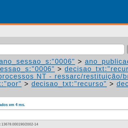
ano_sessao_s:"0006"
>
ano_publica
essao_s:"0006"
>
decisao_txt:"recu
processos NT - ressarc/restituição/bn
t:"por"
>
decisao_txt:"recurso"
>
dec
rados em 4 ms.
:
13678.000190/2002-14