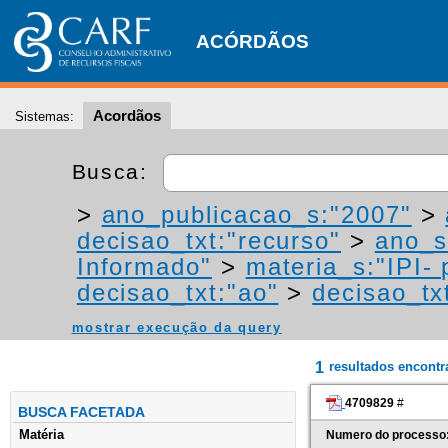
ACÓRDÃOS
Acordãos
Sistemas:
Busca:
>
ano_publicacao_s:"2007"
>
decisao_txt:"recurso"
>
ano_s
Informado"
>
materia_s:"IPI- 
decisao_txt:"ao"
>
decisao_tx
mostrar execução da query
1
resultados encont
4709829
#
BUSCA FACETADA
Matéria
Numero do processo