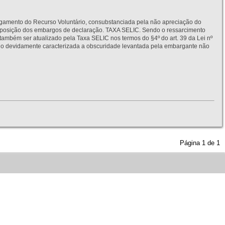
to do Recurso Voluntário, consubstanciada pela não apreciação do
interposição dos embargos de declaração. TAXA SELIC. Sendo o ressarcimento
também ser atualizado pela Taxa SELIC nos termos do §4º do art. 39 da Lei nº
idamente caracterizada a obscuridade levantada pela embargante não
Página
1
de
1