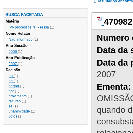
1
resultados encont
BUSCA FACETADA
470982
Matéria
IPI- processos NT - ressa
(1)
Nome Relator
Numero 
Não Informado
(1)
Ano Sessão
Data da 
0006
(1)
Ano Publicação
Data da 
2007
(1)
Decisão
2007
ao
(1)
de
(1)
Ementa:
negou
(1)
por
(1)
OMISSÃO
provimento
(1)
recurso
(1)
se
(1)
quando d
unanimidade
(1)
votos
(1)
consubst
relaciona