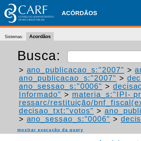
ACÓRDÃOS
Acordãos
Sistemas:
Busca:
>
ano_publicacao_s:"2007"
>
a
ano_publicacao_s:"2007"
>
dec
ano_sessao_s:"0006"
>
decisao
Informado"
>
materia_s:"IPI- p
ressarc/restituição/bnf_fiscal(ex
decisao_txt:"votos"
>
ano_publ
>
ano_sessao_s:"0006"
>
decis
mostrar execução da query