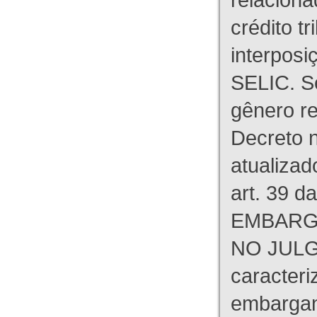
crédito tr
interpos
SELIC. S
gênero re
Decreto n
atualizad
art. 39 d
EMBARG
NO JULG
caracteri
embargant