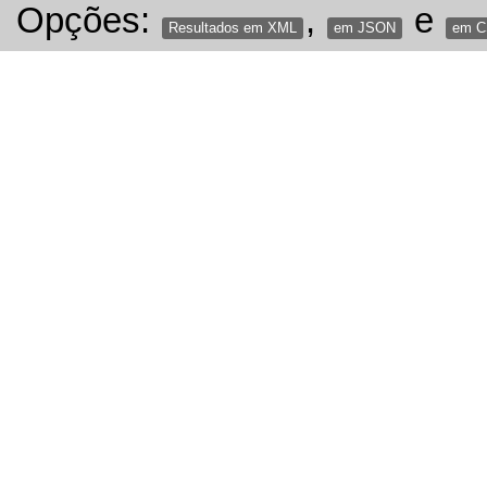
Opções:
,
e
Resultados em XML
em JSON
em 