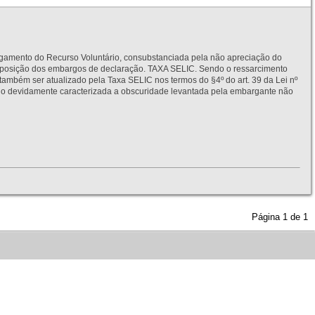
to do Recurso Voluntário, consubstanciada pela não apreciação do
interposição dos embargos de declaração. TAXA SELIC. Sendo o ressarcimento
também ser atualizado pela Taxa SELIC nos termos do §4º do art. 39 da Lei nº
idamente caracterizada a obscuridade levantada pela embargante não
Página
1
de
1