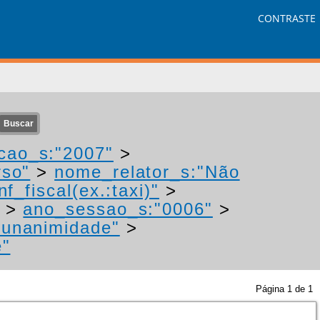
CONTRASTE
cao_s:"2007"
>
rso"
>
nome_relator_s:"Não
f_fiscal(ex.:taxi)"
>
>
ano_sessao_s:"0006"
>
"unanimidade"
>
e"
Página
1
de
1