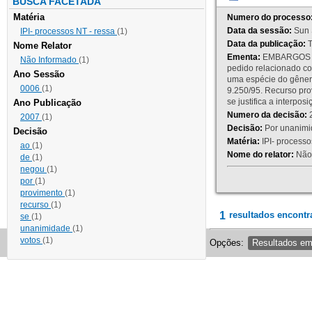
BUSCA FACETADA
Matéria
Numero do processo
Data da sessão:
Sun 
IPI- processos NT - ressa
(1)
Data da publicação:
T
Nome Relator
Ementa:
EMBARGOS DE
Não Informado
(1)
pedido relacionado co
Ano Sessão
uma espécie do gênero
0006
(1)
9.250/95. Recurso p
se justifica a interp
Ano Publicação
Numero da decisão:
2
2007
(1)
Decisão:
Por unanimid
Decisão
Matéria:
IPI- processos
ao
(1)
Nome do relator:
Não 
de
(1)
negou
(1)
por
(1)
provimento
(1)
recurso
(1)
1
resultados encontr
se
(1)
unanimidade
(1)
votos
(1)
Opções:
Resultados e