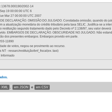
:
13678.000190/2002-14
Sep 19 00:00:00 UTC 6
ue Mar 27 00:00:00 UTC 2007
 DECLARAÇÃO. OMISSÃO DO JULGADO. Constatada omissão, quando do julgamen
m a atualização monetária do crédito tributário pela taxa SELIC. Justifica-se a 
 restituição segundo tratamento dado pelo Decreto nº 2.138/97, seu valor deverá 
rovido. EMBARGOS DE DECLARAÇÃO. OBSCURIDADE NO JULGADO. Não estando dev
osição dos presentes embargos. Embargos provido em parte.
03-11890
ade de votos, negou-se provimento ao recurso.
 NT - ressarc/restituição/bnf_fiscal(ex.:taxi)
Informado
ados.
m XML
,
em JSON
e
em CSV