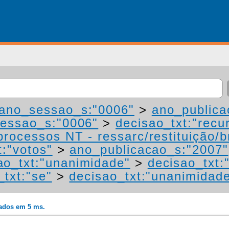
ano_sessao_s:"0006"
>
ano_publica
essao_s:"0006"
>
decisao_txt:"recu
processos NT - ressarc/restituição/bn
t:"votos"
>
ano_publicacao_s:"2007"
ao_txt:"unanimidade"
>
decisao_txt:
_txt:"se"
>
decisao_txt:"unanimidad
rados em 5 ms.