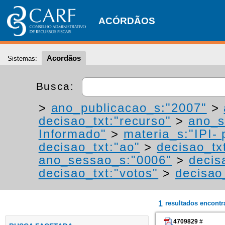
ACÓRDÃOS
Acordãos
Sistemas:
Busca:
>
ano_publicacao_s:"2007"
>
decisao_txt:"recurso"
>
ano_s
Informado"
>
materia_s:"IPI- 
decisao_txt:"ao"
>
decisao_tx
ano_sessao_s:"0006"
>
decis
decisao_txt:"votos"
>
decisao
1
resultados encont
4709829
#