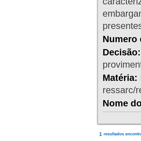
caracteri
embargant
presente
Numero 
Decisão:
proviment
Matéria:
ressarc/re
Nome do 
1
resultados encontr