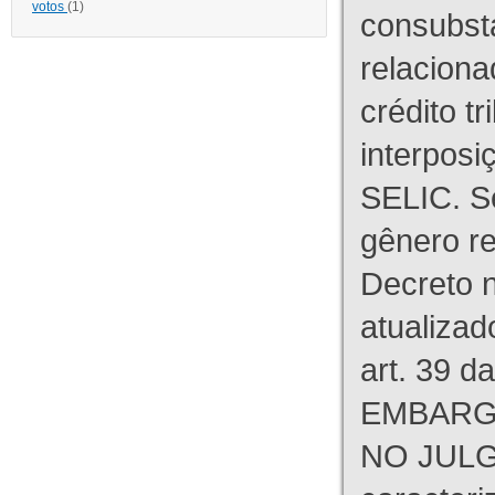
votos
(1)
consubst
relaciona
crédito tr
interpos
SELIC. S
gênero re
Decreto n
atualizad
art. 39 d
EMBARG
NO JULG