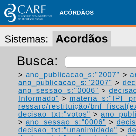
ACÓRDÃOS
Acordãos
Sistemas:
Busca:
>
ano_publicacao_s:"2007"
>
a
ano_publicacao_s:"2007"
>
dec
ano_sessao_s:"0006"
>
decisao
Informado"
>
materia_s:"IPI- p
ressarc/restituição/bnf_fiscal(ex
decisao_txt:"votos"
>
ano_publ
>
ano_sessao_s:"0006"
>
deci
decisao_txt:"unanimidade"
>
de