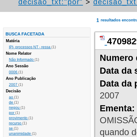
decisao_txt:"por"
>
decisao_txt
1
resultados encont
BUSCA FACETADA
470982
Matéria
IPI- processos NT - ressa
(1)
Nome Relator
Numero 
Não Informado
(1)
Ano Sessão
Data da 
0006
(1)
Ano Publicação
Data da 
2007
(1)
Decisão
2007
ao
(1)
de
(1)
Ementa:
negou
(1)
por
(1)
OMISSÃO
provimento
(1)
recurso
(1)
se
(1)
quando d
unanimidade
(1)