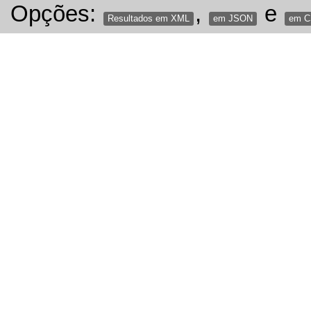
Opções:
,
e
Resultados em XML
em JSON
em 