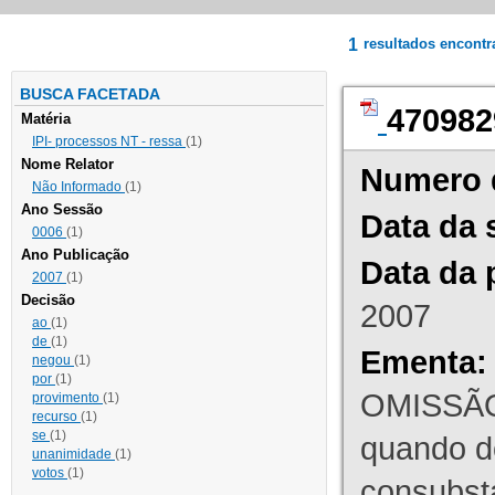
1
resultados encont
BUSCA FACETADA
470982
Matéria
IPI- processos NT - ressa
(1)
Nome Relator
Numero 
Não Informado
(1)
Ano Sessão
Data da 
0006
(1)
Ano Publicação
Data da 
2007
(1)
Decisão
2007
ao
(1)
de
(1)
Ementa:
negou
(1)
por
(1)
OMISSÃO
provimento
(1)
recurso
(1)
se
(1)
quando d
unanimidade
(1)
votos
(1)
consubst