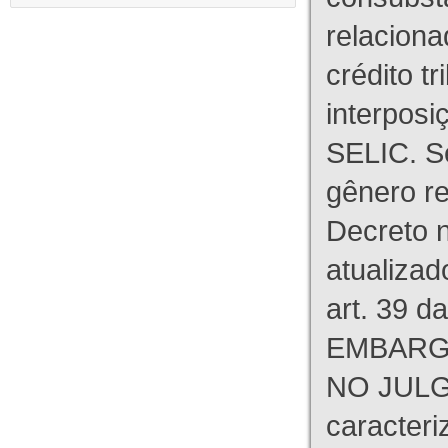
relaciona
crédito tr
interpos
SELIC. S
gênero re
Decreto n
atualizad
art. 39 d
EMBARG
NO JULG
caracteri