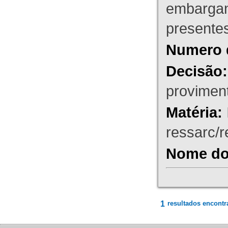
embargant
presente
Numero 
Decisão:
proviment
Matéria:
ressarc/re
Nome do 
1
resultados encontr