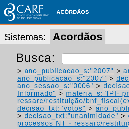
ACÓRDÃOS
Acordãos
Sistemas:
Busca:
>
ano_publicacao_s:"2007"
>
a
ano_publicacao_s:"2007"
>
dec
ano_sessao_s:"0006"
>
decisao
Informado"
>
materia_s:"IPI- p
ressarc/restituição/bnf_fiscal(ex
decisao_txt:"votos"
>
ano_publ
>
decisao_txt:"unanimidade"
>
processos NT - ressarc/restituiç