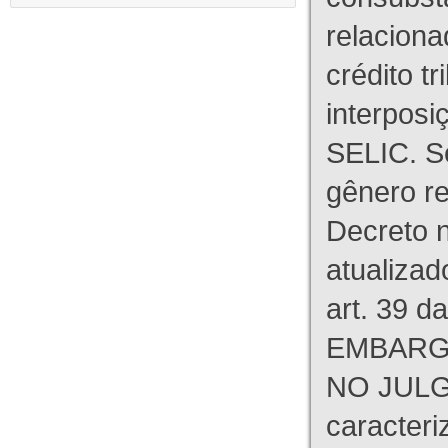
relaciona
crédito tr
interpos
SELIC. S
gênero re
Decreto n
atualizad
art. 39 d
EMBARG
NO JULG
caracteri