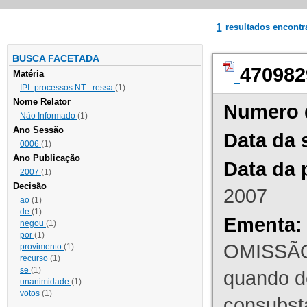
1
resultados encont
BUSCA FACETADA
470982
Matéria
IPI- processos NT - ressa
(1)
Nome Relator
Numero 
Não Informado
(1)
Ano Sessão
Data da 
0006
(1)
Ano Publicação
Data da 
2007
(1)
Decisão
2007
ao
(1)
de
(1)
Ementa:
negou
(1)
por
(1)
OMISSÃO
provimento
(1)
recurso
(1)
se
(1)
quando d
unanimidade
(1)
votos
(1)
consubst