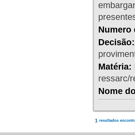
embargant
presente
Numero 
Decisão:
proviment
Matéria:
ressarc/re
Nome do 
1
resultados encontr