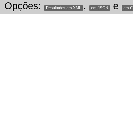
Opções:
,
e
Resultados em XML
em JSON
em 