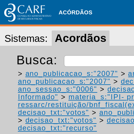
ACÓRDÃOS
Acordãos
Sistemas:
Busca:
>
ano_publicacao_s:"2007"
>
a
ano_publicacao_s:"2007"
>
dec
ano_sessao_s:"0006"
>
decisao
Informado"
>
materia_s:"IPI- p
ressarc/restituição/bnf_fiscal(ex
decisao_txt:"votos"
>
ano_publ
>
decisao_txt:"votos"
>
decisao
decisao_txt:"recurso"