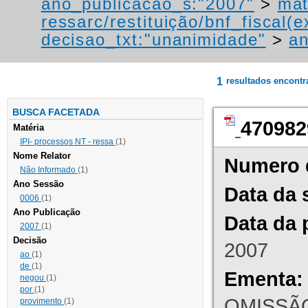
ano_publicacao_s:"2007"
>
mat
ressarc/restituição/bnf_fiscal(ex
decisao_txt:"unanimidade"
>
an
1
resultados encont
BUSCA FACETADA
470982
Matéria
IPI- processos NT - ressa
(1)
Nome Relator
Numero 
Não Informado
(1)
Ano Sessão
Data da 
0006
(1)
Ano Publicação
Data da 
2007
(1)
Decisão
2007
ao
(1)
de
(1)
Ementa:
negou
(1)
por
(1)
OMISSÃO
provimento
(1)