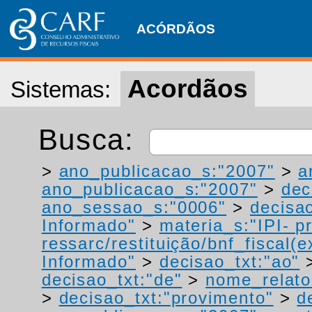
ACÓRDÃOS
Acordãos
Sistemas:
Busca:
>
ano_publicacao_s:"2007"
>
a
ano_publicacao_s:"2007"
>
dec
ano_sessao_s:"0006"
>
decisao
Informado"
>
materia_s:"IPI- p
ressarc/restituição/bnf_fiscal(ex
Informado"
>
decisao_txt:"ao"
decisao_txt:"de"
>
nome_relato
>
decisao_txt:"provimento"
>
d