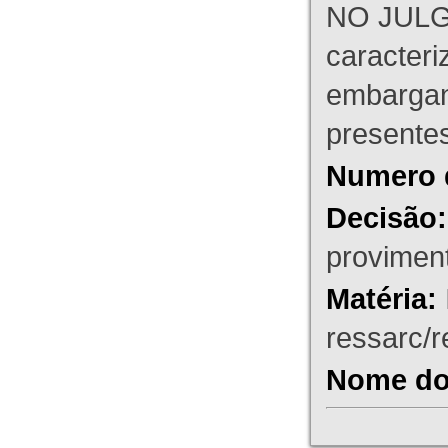
NO JULG
caracteri
embargant
presente
Numero 
Decisão:
proviment
Matéria:
ressarc/re
Nome do 