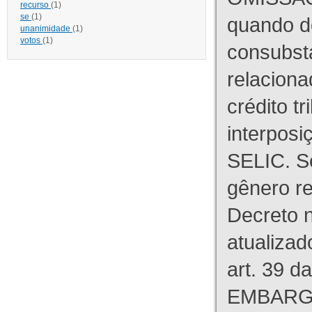
recurso
(1)
se
(1)
quando d
unanimidade
(1)
votos
(1)
consubst
relaciona
crédito tr
interpos
SELIC. S
gênero re
Decreto n
atualizad
art. 39 d
EMBARG