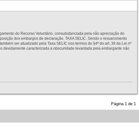
to do Recurso Voluntário, consubstanciada pela não apreciação do
interposição dos embargos de declaração. TAXA SELIC. Sendo o ressarcimento
também ser atualizado pela Taxa SELIC nos termos do §4º do art. 39 da Lei nº
idamente caracterizada a obscuridade levantada pela embargante não
Página
1
de
1