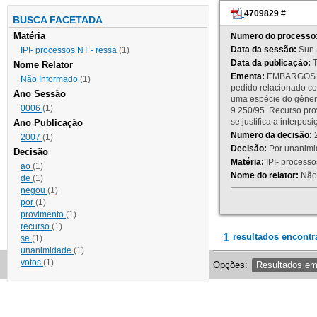
4709829
#
BUSCA FACETADA
Matéria
Numero do processo
Data da sessão:
Sun 
IPI- processos NT - ressa
(1)
Data da publicação:
T
Nome Relator
Ementa:
EMBARGOS DE
Não Informado
(1)
pedido relacionado co
Ano Sessão
uma espécie do gênero
0006
(1)
9.250/95. Recurso p
se justifica a interp
Ano Publicação
Numero da decisão:
2
2007
(1)
Decisão:
Por unanimid
Decisão
Matéria:
IPI- processos
ao
(1)
Nome do relator:
Não 
de
(1)
negou
(1)
por
(1)
provimento
(1)
recurso
(1)
1
resultados encontr
se
(1)
unanimidade
(1)
votos
(1)
Opções:
Resultados e