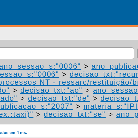
ano_sessao_s:"0006"
>
ano_publica
essao_s:"0006"
>
decisao_txt:"recu
processos NT - ressarc/restituição/bn
do"
>
decisao_txt:"ao"
>
ano_sessao
mado"
>
decisao_txt:"de"
>
decisao_t
ublicacao_s:"2007"
>
materia_s:"IP
ex.:taxi)"
>
decisao_txt:"se"
>
ano_p
rados em 4 ms.