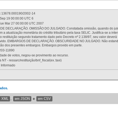
:
13678.000190/2002-14
Sep 19 00:00:00 UTC 6
ue Mar 27 00:00:00 UTC 2007
 DECLARAÇÃO. OMISSÃO DO JULGADO. Constatada omissão, quando do julgamen
m a atualização monetária do crédito tributário pela taxa SELIC. Justifica-se a 
 restituição segundo tratamento dado pelo Decreto nº 2.138/97, seu valor deverá 
rovido. EMBARGOS DE DECLARAÇÃO. OBSCURIDADE NO JULGADO. Não estando dev
osição dos presentes embargos. Embargos provido em parte.
03-11890
ade de votos, negou-se provimento ao recurso.
 NT - ressarc/restituição/bnf_fiscal(ex.:taxi)
Informado
ados.
m XML
,
em JSON
e
em CSV