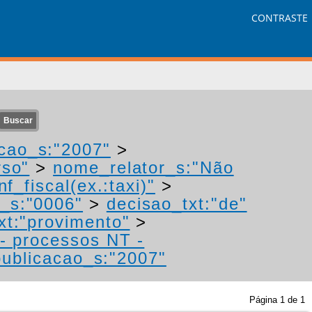
CONTRASTE
cao_s:"2007"
>
rso"
>
nome_relator_s:"Não
f_fiscal(ex.:taxi)"
>
_s:"0006"
>
decisao_txt:"de"
xt:"provimento"
>
I- processos NT -
ublicacao_s:"2007"
Página
1
de
1