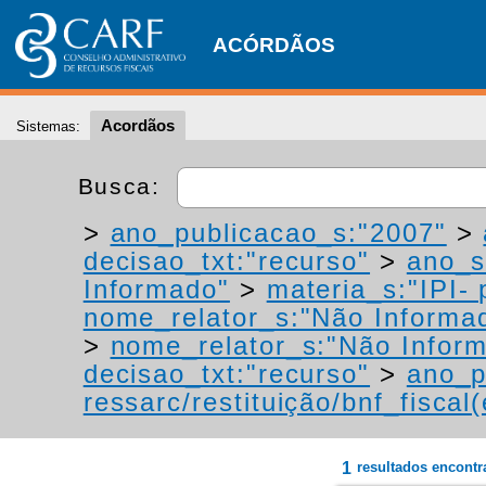
ACÓRDÃOS
Acordãos
Sistemas:
Busca:
>
ano_publicacao_s:"2007"
>
decisao_txt:"recurso"
>
ano_s
Informado"
>
materia_s:"IPI- 
nome_relator_s:"Não Informa
>
nome_relator_s:"Não Infor
decisao_txt:"recurso"
>
ano_p
ressarc/restituição/bnf_fiscal(
1
resultados encont