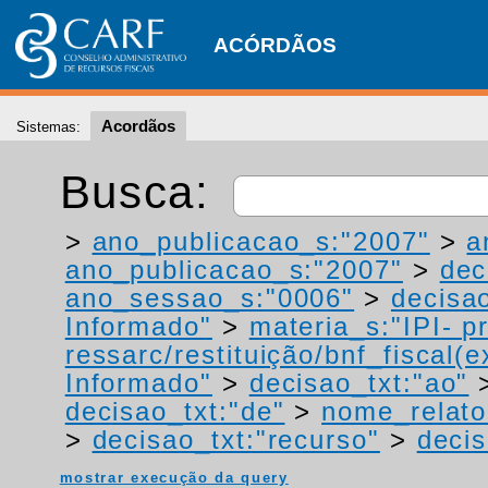
ACÓRDÃOS
Acordãos
Sistemas:
Busca:
>
ano_publicacao_s:"2007"
>
a
ano_publicacao_s:"2007"
>
dec
ano_sessao_s:"0006"
>
decisao
Informado"
>
materia_s:"IPI- p
ressarc/restituição/bnf_fiscal(ex
Informado"
>
decisao_txt:"ao"
decisao_txt:"de"
>
nome_relato
>
decisao_txt:"recurso"
>
decis
mostrar execução da query