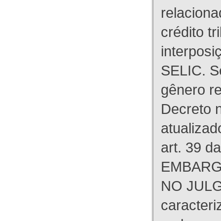
relaciona
crédito tr
interpos
SELIC. S
gênero re
Decreto n
atualizad
art. 39 d
EMBARG
NO JULG
caracteri