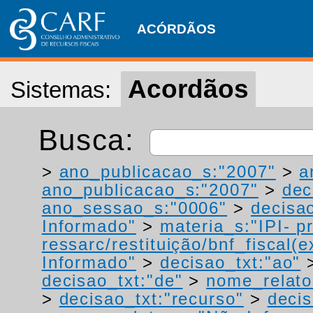
ACÓRDÃOS
Acordãos
Sistemas:
Busca:
>
ano_publicacao_s:"2007"
>
a
ano_publicacao_s:"2007"
>
dec
ano_sessao_s:"0006"
>
decisao
Informado"
>
materia_s:"IPI- p
ressarc/restituição/bnf_fiscal(ex
Informado"
>
decisao_txt:"ao"
decisao_txt:"de"
>
nome_relato
>
decisao_txt:"recurso"
>
decis