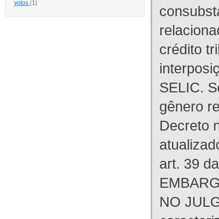
votos
(1)
consubst
relaciona
crédito tr
interpos
SELIC. S
gênero re
Decreto n
atualizad
art. 39 d
EMBARG
NO JULG