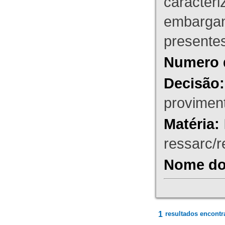
caracteri
embargant
presente
Numero 
Decisão:
proviment
Matéria:
ressarc/re
Nome do 
1
resultados encontr