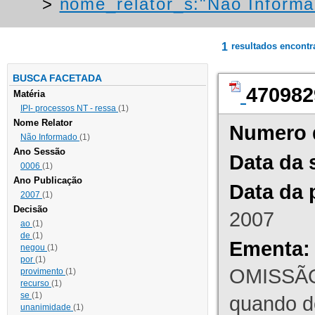
>
nome_relator_s:"Não Informa
1
resultados encont
BUSCA FACETADA
470982
Matéria
IPI- processos NT - ressa
(1)
Nome Relator
Numero 
Não Informado
(1)
Ano Sessão
Data da 
0006
(1)
Ano Publicação
Data da 
2007
(1)
Decisão
2007
ao
(1)
de
(1)
Ementa:
negou
(1)
por
(1)
OMISSÃO
provimento
(1)
recurso
(1)
se
(1)
quando d
unanimidade
(1)