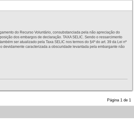
to do Recurso Voluntário, consubstanciada pela não apreciação do
interposição dos embargos de declaração. TAXA SELIC. Sendo o ressarcimento
também ser atualizado pela Taxa SELIC nos termos do §4º do art. 39 da Lei nº
idamente caracterizada a obscuridade levantada pela embargante não
Página
1
de
1