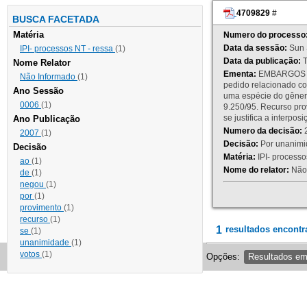
4709829
#
BUSCA FACETADA
Matéria
Numero do processo
Data da sessão:
Sun 
IPI- processos NT - ressa
(1)
Data da publicação:
T
Nome Relator
Ementa:
EMBARGOS DE
Não Informado
(1)
pedido relacionado co
Ano Sessão
uma espécie do gênero
0006
(1)
9.250/95. Recurso p
se justifica a interp
Ano Publicação
Numero da decisão:
2
2007
(1)
Decisão:
Por unanimid
Decisão
Matéria:
IPI- processos
ao
(1)
Nome do relator:
Não 
de
(1)
negou
(1)
por
(1)
provimento
(1)
recurso
(1)
1
resultados encontr
se
(1)
unanimidade
(1)
votos
(1)
Opções:
Resultados e