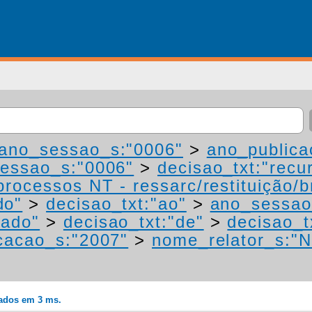
ano_sessao_s:"0006"
>
ano_publica
essao_s:"0006"
>
decisao_txt:"recu
processos NT - ressarc/restituição/bn
do"
>
decisao_txt:"ao"
>
ano_sessao
mado"
>
decisao_txt:"de"
>
decisao_t
cacao_s:"2007"
>
nome_relator_s:"N
rados em 3 ms.