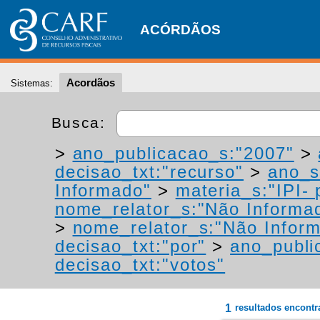
ACÓRDÃOS
Acordãos
Sistemas:
Busca:
>
ano_publicacao_s:"2007"
>
decisao_txt:"recurso"
>
ano_s
Informado"
>
materia_s:"IPI- 
nome_relator_s:"Não Informa
>
nome_relator_s:"Não Infor
decisao_txt:"por"
>
ano_publi
decisao_txt:"votos"
1
resultados encont