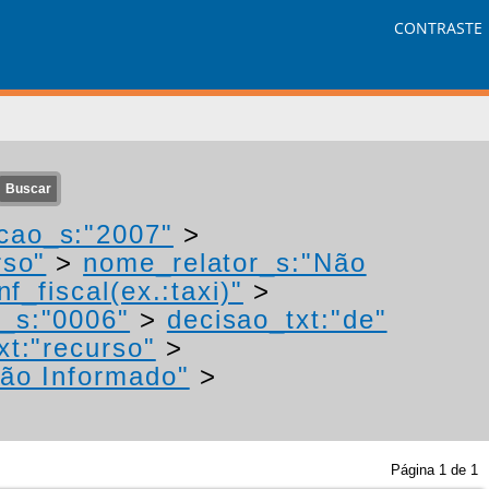
CONTRASTE
cao_s:"2007"
>
rso"
>
nome_relator_s:"Não
f_fiscal(ex.:taxi)"
>
_s:"0006"
>
decisao_txt:"de"
xt:"recurso"
>
ão Informado"
>
Página
1
de
1