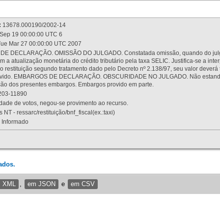
:
13678.000190/2002-14
Sep 19 00:00:00 UTC 6
ue Mar 27 00:00:00 UTC 2007
 DECLARAÇÃO. OMISSÃO DO JULGADO. Constatada omissão, quando do julgamen
m a atualização monetária do crédito tributário pela taxa SELIC. Justifica-se a 
 restituição segundo tratamento dado pelo Decreto nº 2.138/97, seu valor deverá 
rovido. EMBARGOS DE DECLARAÇÃO. OBSCURIDADE NO JULGADO. Não estando dev
osição dos presentes embargos. Embargos provido em parte.
03-11890
ade de votos, negou-se provimento ao recurso.
 NT - ressarc/restituição/bnf_fiscal(ex.:taxi)
Informado
ados.
m XML
,
em JSON
e
em CSV