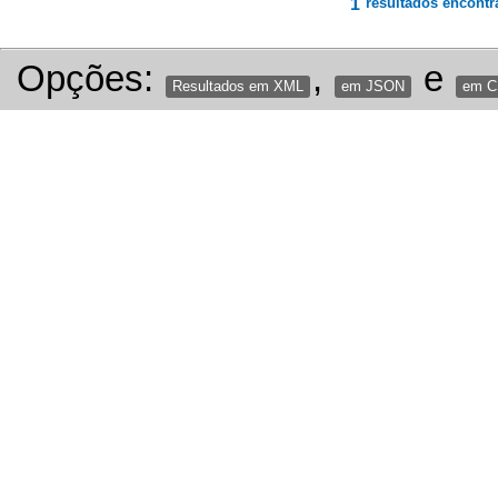
1
resultados encontr
Opções:
,
e
Resultados em XML
em JSON
em 