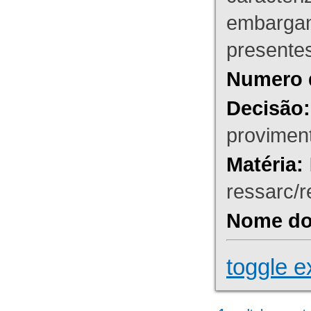
embargant
presente
Numero 
Decisão:
proviment
Matéria:
ressarc/re
Nome do 
toggle e