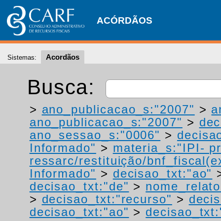
ACÓRDÃOS
Acordãos
Sistemas:
Busca:
>
ano_publicacao_s:"2007"
>
a
ano_publicacao_s:"2007"
>
dec
ano_sessao_s:"0006"
>
decisao
Informado"
>
materia_s:"IPI- p
ressarc/restituição/bnf_fiscal(ex
Informado"
>
decisao_txt:"ao"
decisao_txt:"de"
>
nome_relato
>
decisao_txt:"recurso"
>
decis
decisao_txt:"ao"
>
decisao_txt: