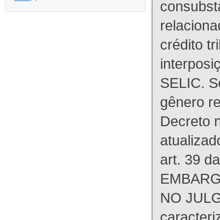
consubst
relaciona
crédito tr
interpos
SELIC. S
gênero re
Decreto n
atualizad
art. 39 d
EMBARG
NO JULG
caracteri