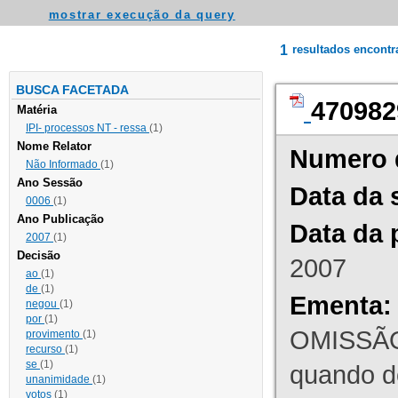
mostrar execução da query
1
resultados encont
BUSCA FACETADA
470982
Matéria
IPI- processos NT - ressa
(1)
Nome Relator
Numero 
Não Informado
(1)
Ano Sessão
Data da 
0006
(1)
Ano Publicação
Data da 
2007
(1)
Decisão
2007
ao
(1)
de
(1)
Ementa:
negou
(1)
por
(1)
OMISSÃO
provimento
(1)
recurso
(1)
se
(1)
quando d
unanimidade
(1)
votos
(1)