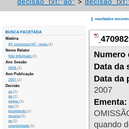
decisao_txt:"ao"
>
decisao_txt:
1
resultados encont
BUSCA FACETADA
470982
Matéria
IPI- processos NT - ressa
(1)
Nome Relator
Numero 
Não Informado
(1)
Ano Sessão
Data da 
0006
(1)
Ano Publicação
Data da 
2007
(1)
Decisão
2007
ao
(1)
de
(1)
Ementa:
negou
(1)
por
(1)
OMISSÃO
provimento
(1)
recurso
(1)
se
(1)
quando d
unanimidade
(1)