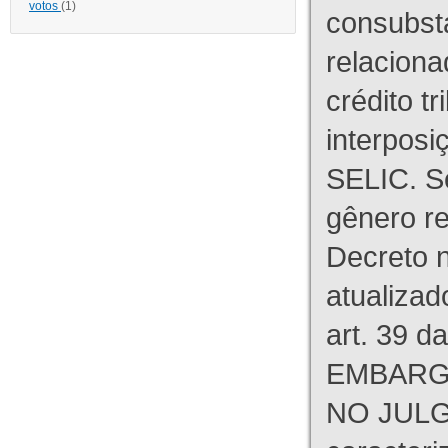
votos
(1)
consubst
relaciona
crédito tr
interpos
SELIC. S
gênero re
Decreto n
atualizad
art. 39 d
EMBARG
NO JULG