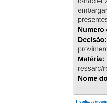
caracteri
embargant
presente
Numero 
Decisão:
proviment
Matéria:
ressarc/re
Nome do 
1
resultados encontr