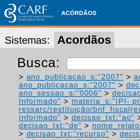
ACÓRDÃOS
Acordãos
Sistemas:
Busca:
>
ano_publicacao_s:"2007"
>
a
ano_publicacao_s:"2007"
>
dec
ano_sessao_s:"0006"
>
decisao
Informado"
>
materia_s:"IPI- p
ressarc/restituição/bnf_fiscal(ex
Informado"
>
decisao_txt:"ao"
decisao_txt:"de"
>
nome_relato
>
decisao_txt:"recurso"
>
decis