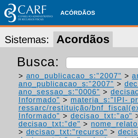
ACÓRDÃOS
Acordãos
Sistemas:
Busca:
>
ano_publicacao_s:"2007"
>
a
ano_publicacao_s:"2007"
>
dec
ano_sessao_s:"0006"
>
decisao
Informado"
>
materia_s:"IPI- p
ressarc/restituição/bnf_fiscal(ex
Informado"
>
decisao_txt:"ao"
decisao_txt:"de"
>
nome_relato
>
decisao_txt:"recurso"
>
decis