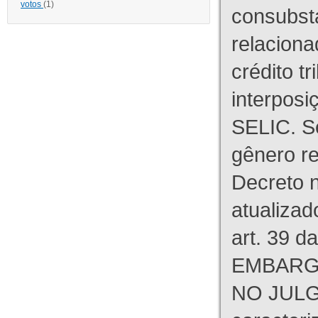
votos
(1)
consubst
relaciona
crédito tr
interpos
SELIC. S
gênero re
Decreto n
atualizad
art. 39 d
EMBARG
NO JULG