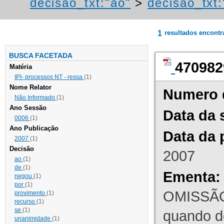
decisao_txt:"ao"
>
decisao_txt
1
resultados encont
BUSCA FACETADA
470982
Matéria
IPI- processos NT - ressa
(1)
Nome Relator
Numero 
Não Informado
(1)
Ano Sessão
Data da 
0006
(1)
Ano Publicação
Data da 
2007
(1)
Decisão
2007
ao
(1)
de
(1)
Ementa:
negou
(1)
por
(1)
OMISSÃO
provimento
(1)
recurso
(1)
se
(1)
quando d
unanimidade
(1)