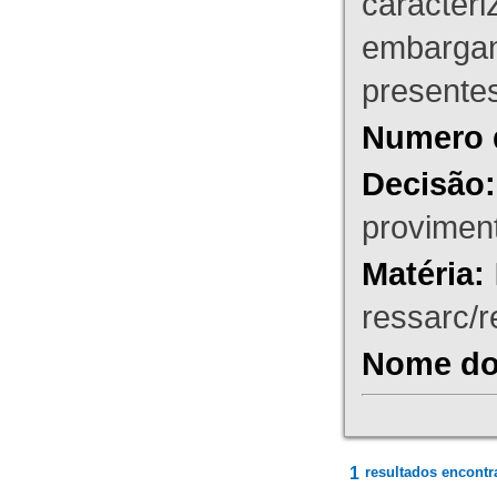
caracteri
embargant
presente
Numero 
Decisão:
proviment
Matéria:
ressarc/re
Nome do 
1
resultados encontr