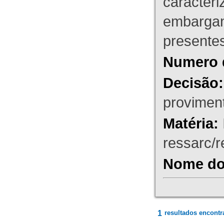
caracteri
embargant
presente
Numero 
Decisão:
proviment
Matéria:
ressarc/re
Nome do 
1
resultados encontr