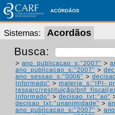
ACÓRDÃOS
Acordãos
Sistemas:
Busca:
>
ano_publicacao_s:"2007"
>
a
ano_publicacao_s:"2007"
>
dec
ano_sessao_s:"0006"
>
decisao
Informado"
>
materia_s:"IPI- p
ressarc/restituição/bnf_fiscal(ex
Informado"
>
decisao_txt:"ao"
decisao_txt:"unanimidade"
>
an
ano_publicacao_s:"2007"
>
ano