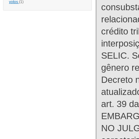
votos
(1)
consubst
relaciona
crédito tr
interpos
SELIC. S
gênero re
Decreto n
atualizad
art. 39 d
EMBARG
NO JULG