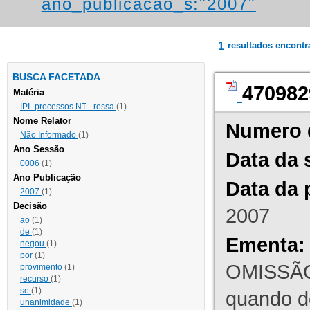
ano_publicacao_s:"2007"
1
resultados encont
BUSCA FACETADA
470982
Matéria
IPI- processos NT - ressa
(1)
Nome Relator
Numero 
Não Informado
(1)
Ano Sessão
Data da 
0006
(1)
Ano Publicação
Data da 
2007
(1)
Decisão
2007
ao
(1)
de
(1)
Ementa:
negou
(1)
por
(1)
OMISSÃO
provimento
(1)
recurso
(1)
se
(1)
quando d
unanimidade
(1)