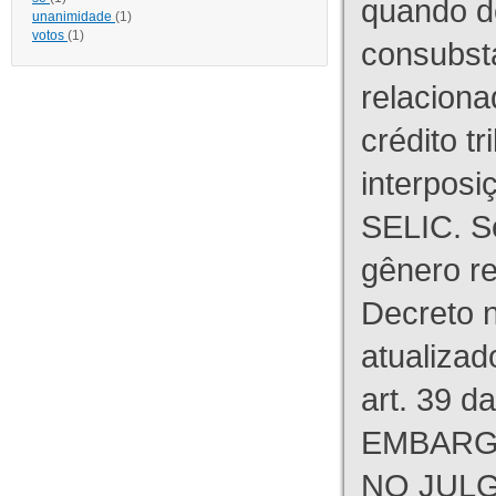
quando d
unanimidade
(1)
votos
(1)
consubst
relaciona
crédito tr
interpos
SELIC. S
gênero re
Decreto n
atualizad
art. 39 d
EMBARG
NO JULG