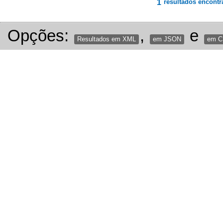
1
resultados encontr
Opções:
,
e
Resultados em XML
em JSON
em 