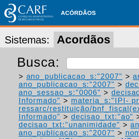
ACÓRDÃOS
Acordãos
Sistemas:
Busca:
>
ano_publicacao_s:"2007"
>
a
ano_publicacao_s:"2007"
>
dec
ano_sessao_s:"0006"
>
decisao
Informado"
>
materia_s:"IPI- p
ressarc/restituição/bnf_fiscal(ex
Informado"
>
decisao_txt:"ao"
decisao_txt:"unanimidade"
>
an
ano_publicacao_s:"2007"
>
nom