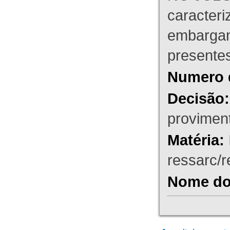
caracteri
embargant
presente
Numero 
Decisão:
proviment
Matéria:
ressarc/re
Nome do 