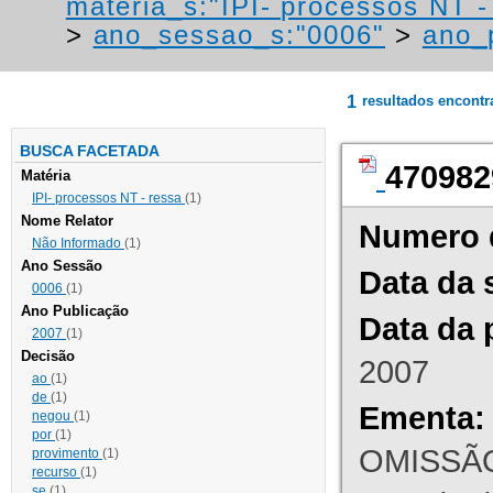
materia_s:"IPI- processos NT - r
>
ano_sessao_s:"0006"
>
ano_
1
resultados encont
BUSCA FACETADA
470982
Matéria
IPI- processos NT - ressa
(1)
Nome Relator
Numero 
Não Informado
(1)
Ano Sessão
Data da 
0006
(1)
Ano Publicação
Data da 
2007
(1)
Decisão
2007
ao
(1)
de
(1)
Ementa:
negou
(1)
por
(1)
OMISSÃO
provimento
(1)
recurso
(1)
se
(1)