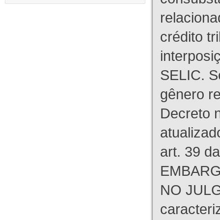
relaciona
crédito tr
interpos
SELIC. S
gênero re
Decreto n
atualizad
art. 39 d
EMBARG
NO JULG
caracteri