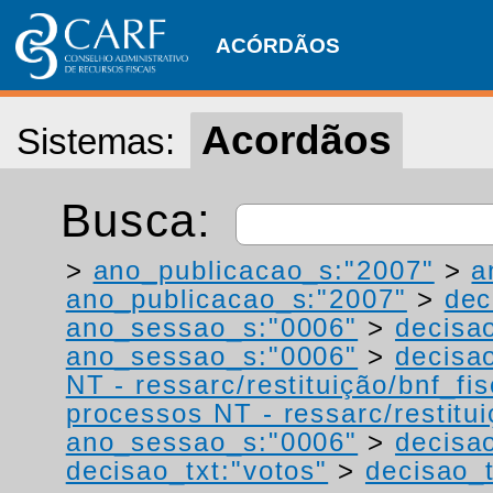
ACÓRDÃOS
Acordãos
Sistemas:
Busca:
>
ano_publicacao_s:"2007"
>
a
ano_publicacao_s:"2007"
>
dec
ano_sessao_s:"0006"
>
decisao
ano_sessao_s:"0006"
>
decisao
NT - ressarc/restituição/bnf_fis
processos NT - ressarc/restituiç
ano_sessao_s:"0006"
>
decisao
decisao_txt:"votos"
>
decisao_t