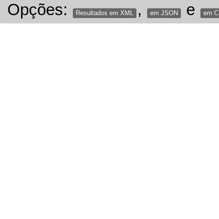
Opções:
,
e
Resultados em XML
em JSON
em 