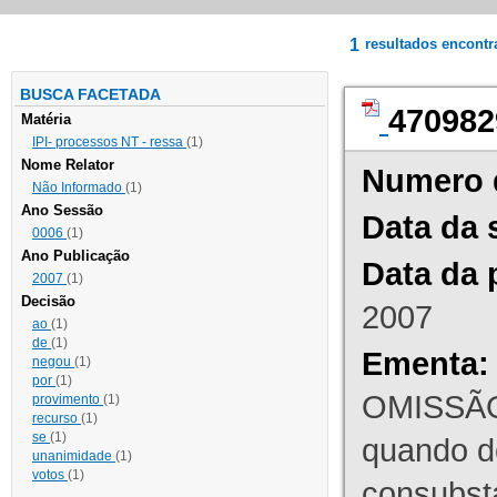
1
resultados encont
BUSCA FACETADA
470982
Matéria
IPI- processos NT - ressa
(1)
Nome Relator
Numero 
Não Informado
(1)
Ano Sessão
Data da 
0006
(1)
Ano Publicação
Data da 
2007
(1)
Decisão
2007
ao
(1)
de
(1)
Ementa:
negou
(1)
por
(1)
OMISSÃO
provimento
(1)
recurso
(1)
se
(1)
quando d
unanimidade
(1)
votos
(1)
consubst