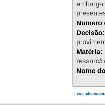
embargant
presente
Numero 
Decisão:
proviment
Matéria:
ressarc/re
Nome do 
1
resultados encontr