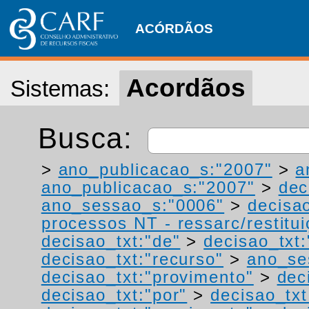
ACÓRDÃOS
Acordãos
Sistemas:
Busca:
>
ano_publicacao_s:"2007"
>
a
ano_publicacao_s:"2007"
>
dec
ano_sessao_s:"0006"
>
decisa
processos NT - ressarc/restituiç
decisao_txt:"de"
>
decisao_txt
decisao_txt:"recurso"
>
ano_se
decisao_txt:"provimento"
>
dec
decisao_txt:"por"
>
decisao_txt