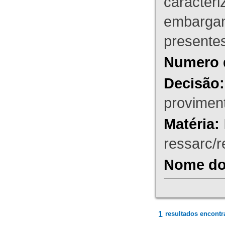
caracteri
embargant
presente
Numero 
Decisão:
proviment
Matéria:
ressarc/re
Nome do 
1
resultados encontr