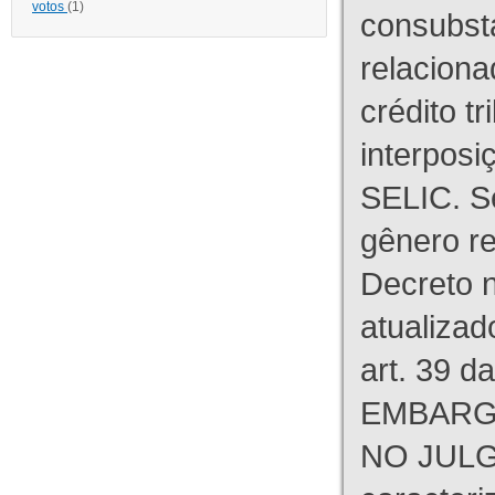
votos
(1)
consubst
relaciona
crédito tr
interpos
SELIC. S
gênero re
Decreto n
atualizad
art. 39 d
EMBARG
NO JULG