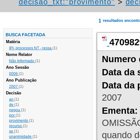
decisao_txt:"provimento"
>
dec
1
resultados encont
BUSCA FACETADA
470982
Matéria
IPI- processos NT - ressa
(1)
Nome Relator
Numero 
Não Informado
(1)
Ano Sessão
Data da 
0006
(1)
Ano Publicação
Data da 
2007
(1)
Decisão
2007
ao
(1)
de
(1)
Ementa:
negou
(1)
por
(1)
OMISSÃO
provimento
(1)
recurso
(1)
se
(1)
quando d
unanimidade
(1)