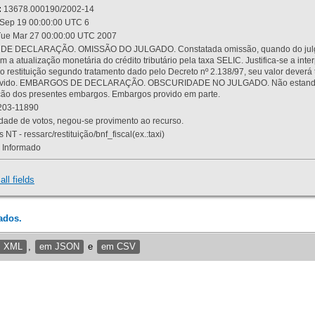
:
13678.000190/2002-14
Sep 19 00:00:00 UTC 6
ue Mar 27 00:00:00 UTC 2007
 DECLARAÇÃO. OMISSÃO DO JULGADO. Constatada omissão, quando do julgamen
m a atualização monetária do crédito tributário pela taxa SELIC. Justifica-se a 
 restituição segundo tratamento dado pelo Decreto nº 2.138/97, seu valor deverá 
rovido. EMBARGOS DE DECLARAÇÃO. OBSCURIDADE NO JULGADO. Não estando dev
osição dos presentes embargos. Embargos provido em parte.
03-11890
ade de votos, negou-se provimento ao recurso.
 NT - ressarc/restituição/bnf_fiscal(ex.:taxi)
Informado
all fields
ados.
m XML
,
em JSON
e
em CSV