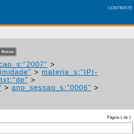
CONTRASTE
cao_s:"2007"
>
nimidade"
>
materia_s:"IPI-
txt:"de"
>
"
>
ano_sessao_s:"0006"
>
Página
1
de
1