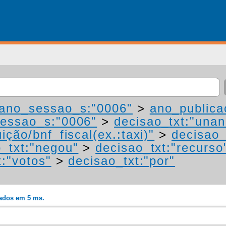
ano_sessao_s:"0006"
>
ano_publica
essao_s:"0006"
>
decisao_txt:"una
ição/bnf_fiscal(ex.:taxi)"
>
decisao_
_txt:"negou"
>
decisao_txt:"recurso
t:"votos"
>
decisao_txt:"por"
rados em 5 ms.