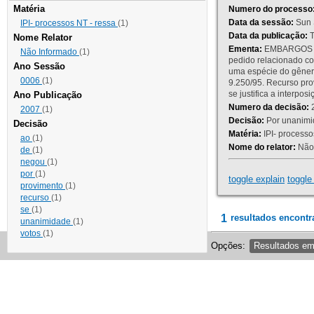
Matéria
Numero do processo
Data da sessão:
Sun 
IPI- processos NT - ressa
(1)
Data da publicação:
T
Nome Relator
Ementa:
EMBARGOS DE
Não Informado
(1)
pedido relacionado co
Ano Sessão
uma espécie do gênero
0006
(1)
9.250/95. Recurso p
se justifica a interp
Ano Publicação
Numero da decisão:
2
2007
(1)
Decisão:
Por unanimid
Decisão
Matéria:
IPI- processos
ao
(1)
Nome do relator:
Não 
de
(1)
negou
(1)
por
(1)
toggle explain
toggle 
provimento
(1)
recurso
(1)
se
(1)
1
resultados encontr
unanimidade
(1)
votos
(1)
Opções:
Resultados e