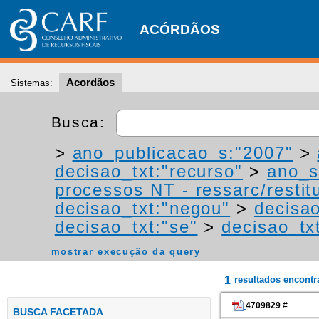
ACÓRDÃOS
Acordãos
Sistemas:
Busca:
>
ano_publicacao_s:"2007"
>
decisao_txt:"recurso"
>
ano_s
processos NT - ressarc/restitu
decisao_txt:"negou"
>
decisao
decisao_txt:"se"
>
decisao_tx
mostrar execução da query
1
resultados encont
4709829
#
BUSCA FACETADA