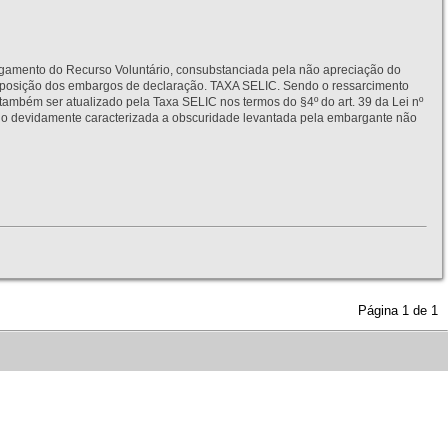
to do Recurso Voluntário, consubstanciada pela não apreciação do
interposição dos embargos de declaração. TAXA SELIC. Sendo o ressarcimento
também ser atualizado pela Taxa SELIC nos termos do §4º do art. 39 da Lei nº
idamente caracterizada a obscuridade levantada pela embargante não
Página
1
de
1