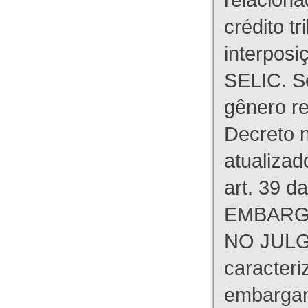
crédito tr
interpos
SELIC. S
gênero re
Decreto n
atualizad
art. 39 d
EMBARG
NO JULG
caracteri
embargant