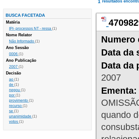
1
resultados encont
BUSCA FACETADA
470982
Matéria
IPI- processos NT - ressa
(1)
Nome Relator
Numero 
Não Informado
(1)
Ano Sessão
Data da 
0006
(1)
Ano Publicação
Data da 
2007
(1)
Decisão
2007
ao
(1)
de
(1)
Ementa:
negou
(1)
por
(1)
OMISSÃO
provimento
(1)
recurso
(1)
se
(1)
quando d
unanimidade
(1)
votos
(1)
consubst
relaciona