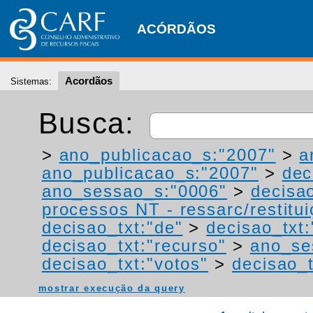
ACÓRDÃOS
Acordãos
Sistemas:
Busca:
>
ano_publicacao_s:"2007"
>
a
ano_publicacao_s:"2007"
>
dec
ano_sessao_s:"0006"
>
decisa
processos NT - ressarc/restituiç
decisao_txt:"de"
>
decisao_txt
decisao_txt:"recurso"
>
ano_se
decisao_txt:"votos"
>
decisao_t
mostrar execução da query