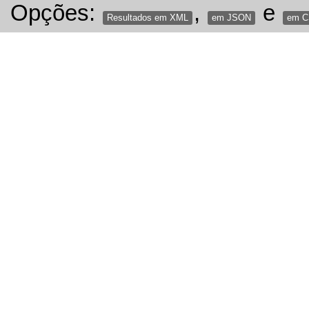
Opções:
,
e
Resultados em XML
em JSON
em 