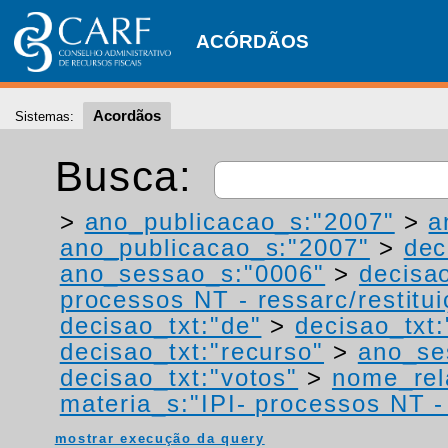
ACÓRDÃOS
Acordãos
Sistemas:
Busca:
>
ano_publicacao_s:"2007"
>
a
ano_publicacao_s:"2007"
>
dec
ano_sessao_s:"0006"
>
decisa
processos NT - ressarc/restituiç
decisao_txt:"de"
>
decisao_txt
decisao_txt:"recurso"
>
ano_se
decisao_txt:"votos"
>
nome_rel
materia_s:"IPI- processos NT - r
mostrar execução da query