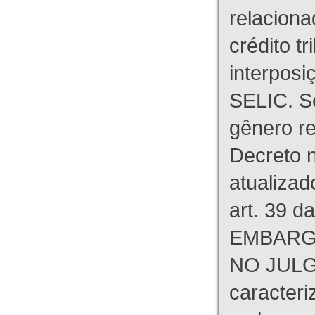
relaciona
crédito tr
interpos
SELIC. S
gênero re
Decreto n
atualizad
art. 39 d
EMBARG
NO JULG
caracteri