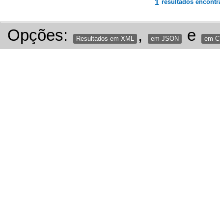
1
resultados encontr
Opções:
,
e
Resultados em XML
em JSON
em 