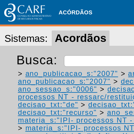
ACÓRDÃOS
Acordãos
Sistemas:
Busca:
>
ano_publicacao_s:"2007"
>
a
ano_publicacao_s:"2007"
>
dec
ano_sessao_s:"0006"
>
decisa
processos NT - ressarc/restituiç
decisao_txt:"de"
>
decisao_txt
decisao_txt:"recurso"
>
ano_se
materia_s:"IPI- processos NT - r
>
materia_s:"IPI- processos NT