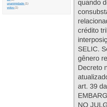
quando d
unanimidade
(1)
votos
(1)
consubst
relaciona
crédito tr
interpos
SELIC. S
gênero re
Decreto n
atualizad
art. 39 d
EMBARG
NO JULG