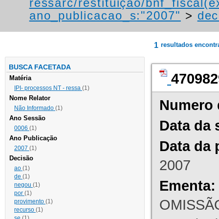
ressarc/restituição/bnf_fiscal(ex
ano_publicacao_s:"2007"
>
dec
1
resultados encont
BUSCA FACETADA
470982
Matéria
IPI- processos NT - ressa
(1)
Nome Relator
Numero 
Não Informado
(1)
Ano Sessão
Data da 
0006
(1)
Ano Publicação
Data da 
2007
(1)
Decisão
2007
ao
(1)
de
(1)
Ementa:
negou
(1)
por
(1)
OMISSÃO
provimento
(1)
recurso
(1)
se
(1)