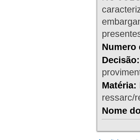
caracteri
embargant
presente
Numero 
Decisão:
proviment
Matéria:
ressarc/re
Nome do 