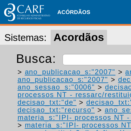
ACÓRDÃOS
Acordãos
Sistemas:
Busca:
>
ano_publicacao_s:"2007"
>
a
ano_publicacao_s:"2007"
>
dec
ano_sessao_s:"0006"
>
decisa
processos NT - ressarc/restituiç
decisao_txt:"de"
>
decisao_txt
decisao_txt:"recurso"
>
ano_se
materia_s:"IPI- processos NT - r
>
materia_s:"IPI- processos NT