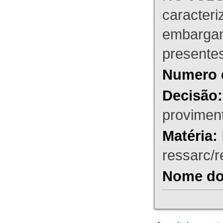
caracteri
embargant
presente
Numero 
Decisão:
proviment
Matéria:
ressarc/re
Nome do 