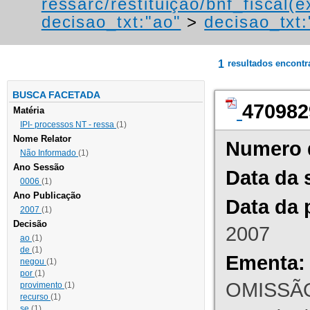
ressarc/restituição/bnf_fiscal(ex
decisao_txt:"ao"
>
decisao_txt:
1
resultados encont
BUSCA FACETADA
470982
Matéria
IPI- processos NT - ressa
(1)
Nome Relator
Numero 
Não Informado
(1)
Ano Sessão
Data da 
0006
(1)
Ano Publicação
Data da 
2007
(1)
Decisão
2007
ao
(1)
de
(1)
Ementa:
negou
(1)
por
(1)
OMISSÃO
provimento
(1)
recurso
(1)
se
(1)