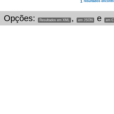
1
resultados encontr
Opções:
,
e
Resultados em XML
em JSON
em 