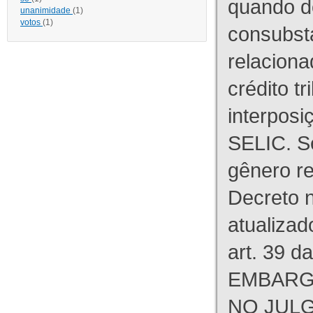
quando d
unanimidade
(1)
votos
(1)
consubst
relaciona
crédito tr
interpos
SELIC. S
gênero re
Decreto n
atualizad
art. 39 d
EMBARG
NO JULG