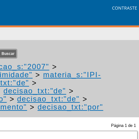
CONTRASTE
cao_s:"2007"
>
nimidade"
>
materia_s:"IPI-
txt:"de"
>
>
decisao_txt:"de"
>
o"
>
decisao_txt:"de"
>
imento"
>
decisao_txt:"por"
Página
1
de
1