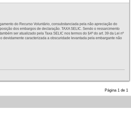
to do Recurso Voluntário, consubstanciada pela não apreciação do
interposição dos embargos de declaração. TAXA SELIC. Sendo o ressarcimento
também ser atualizado pela Taxa SELIC nos termos do §4º do art. 39 da Lei nº
idamente caracterizada a obscuridade levantada pela embargante não
Página
1
de
1