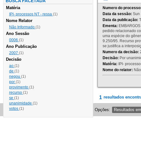
BUSCA FACETADA
Matéria
Numero do processo
Data da sessão:
Sun 
IPI- processos NT - ressa
(1)
Data da publicação:
T
Nome Relator
Ementa:
EMBARGOS DE
Não Informado
(1)
pedido relacionado co
Ano Sessão
uma espécie do gênero
0006
(1)
9.250/95. Recurso p
se justifica a interp
Ano Publicação
Numero da decisão:
2
2007
(1)
Decisão:
Por unanimid
Decisão
Matéria:
IPI- processos
ao
(1)
Nome do relator:
Não 
de
(1)
negou
(1)
por
(1)
provimento
(1)
recurso
(1)
1
resultados encontr
se
(1)
unanimidade
(1)
votos
(1)
Opções:
Resultados e