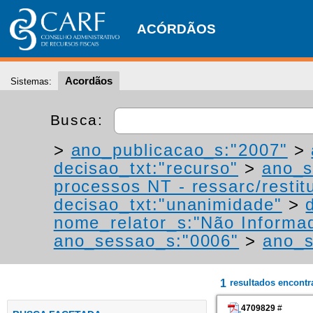
ACÓRDÃOS
Acordãos
Sistemas:
Busca:
>
ano_publicacao_s:"2007"
>
decisao_txt:"recurso"
>
ano_s
processos NT - ressarc/restitu
decisao_txt:"unanimidade"
>
nome_relator_s:"Não Informa
ano_sessao_s:"0006"
>
ano_s
1
resultados encont
4709829
#