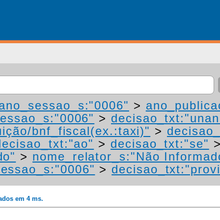
ano_sessao_s:"0006"
>
ano_publica
essao_s:"0006"
>
decisao_txt:"una
ição/bnf_fiscal(ex.:taxi)"
>
decisao_
decisao_txt:"ao"
>
decisao_txt:"se"
do"
>
nome_relator_s:"Não Informad
essao_s:"0006"
>
decisao_txt:"prov
rados em 4 ms.