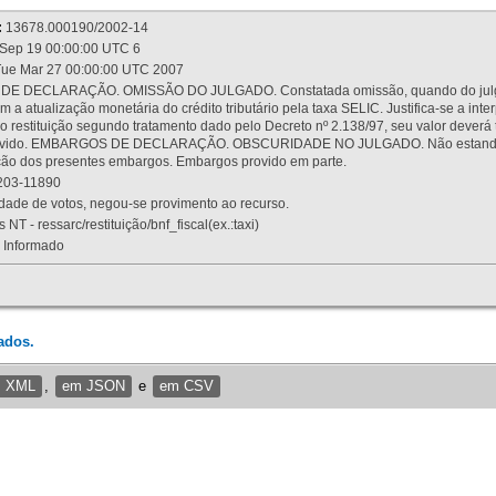
:
13678.000190/2002-14
Sep 19 00:00:00 UTC 6
ue Mar 27 00:00:00 UTC 2007
 DECLARAÇÃO. OMISSÃO DO JULGADO. Constatada omissão, quando do julgamen
m a atualização monetária do crédito tributário pela taxa SELIC. Justifica-se a 
 restituição segundo tratamento dado pelo Decreto nº 2.138/97, seu valor deverá 
rovido. EMBARGOS DE DECLARAÇÃO. OBSCURIDADE NO JULGADO. Não estando dev
osição dos presentes embargos. Embargos provido em parte.
03-11890
ade de votos, negou-se provimento ao recurso.
 NT - ressarc/restituição/bnf_fiscal(ex.:taxi)
Informado
ados.
m XML
,
em JSON
e
em CSV