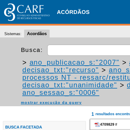
ACÓRDÃOS
Acordãos
Sistemas:
Busca:
>
ano_publicacao_s:"2007"
>
decisao_txt:"recurso"
>
ano_s
processos NT - ressarc/restitu
decisao_txt:"unanimidade"
>
ano_sessao_s:"0006"
mostrar execução da query
1
resultados encont
4709829
#
BUSCA FACETADA