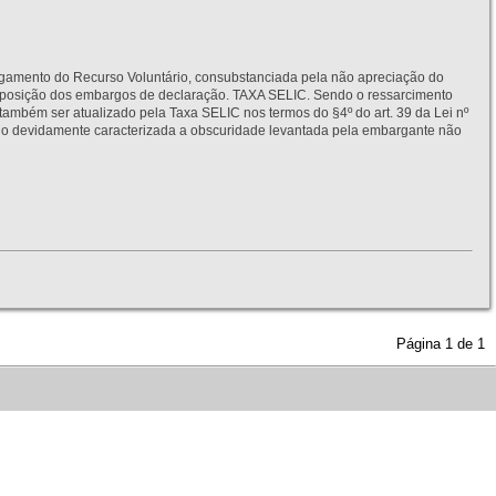
to do Recurso Voluntário, consubstanciada pela não apreciação do
interposição dos embargos de declaração. TAXA SELIC. Sendo o ressarcimento
também ser atualizado pela Taxa SELIC nos termos do §4º do art. 39 da Lei nº
idamente caracterizada a obscuridade levantada pela embargante não
Página
1
de
1