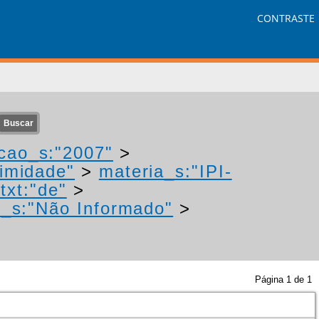
CONTRASTE
cao_s:"2007"
>
nimidade"
>
materia_s:"IPI-
txt:"de"
>
r_s:"Não Informado"
>
Página
1
de
1