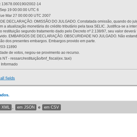
:
13678.000190/2002-14
Sep 19 00:00:00 UTC 6
ue Mar 27 00:00:00 UTC 2007
 DECLARAÇÃO. OMISSÃO DO JULGADO. Constatada omissão, quando do julgamen
m a atualização monetária do crédito tributário pela taxa SELIC. Justifica-se a 
 restituição segundo tratamento dado pelo Decreto nº 2.138/97, seu valor deverá 
rovido. EMBARGOS DE DECLARAÇÃO. OBSCURIDADE NO JULGADO. Não estando dev
osição dos presentes embargos. Embargos provido em parte.
03-11890
ade de votos, negou-se provimento ao recurso.
 NT - ressarc/restituição/bnf_fiscal(ex.:taxi)
Informado
all fields
ados.
m XML
,
em JSON
e
em CSV