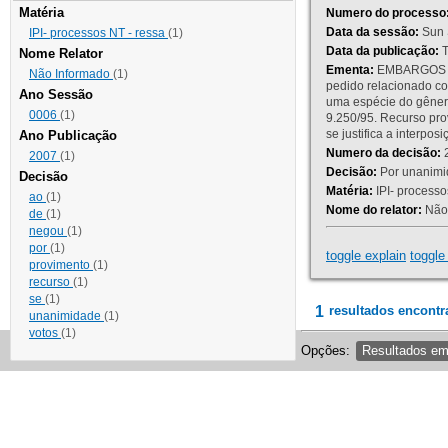
Matéria
Numero do processo
Data da sessão:
Sun 
IPI- processos NT - ressa
(1)
Data da publicação:
T
Nome Relator
Ementa:
EMBARGOS DE
Não Informado
(1)
pedido relacionado co
Ano Sessão
uma espécie do gênero
0006
(1)
9.250/95. Recurso p
se justifica a interp
Ano Publicação
Numero da decisão:
2
2007
(1)
Decisão:
Por unanimid
Decisão
Matéria:
IPI- processos
ao
(1)
Nome do relator:
Não 
de
(1)
negou
(1)
por
(1)
toggle explain
toggle 
provimento
(1)
recurso
(1)
se
(1)
1
resultados encontr
unanimidade
(1)
votos
(1)
Opções:
Resultados e