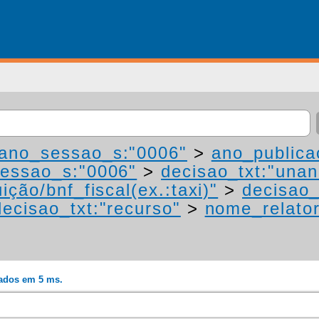
ano_sessao_s:"0006"
>
ano_publica
essao_s:"0006"
>
decisao_txt:"una
ição/bnf_fiscal(ex.:taxi)"
>
decisao_
decisao_txt:"recurso"
>
nome_relato
rados em 5 ms.