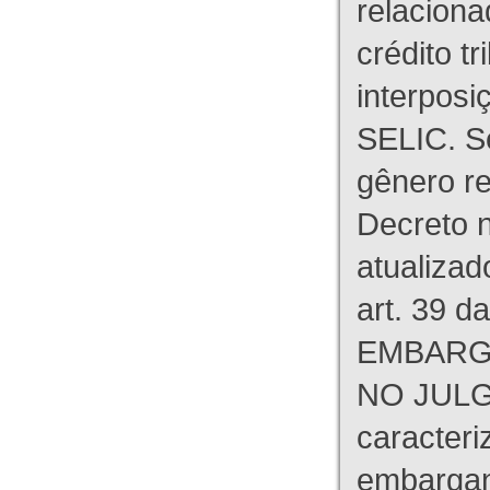
relaciona
crédito tr
interpos
SELIC. S
gênero re
Decreto n
atualizad
art. 39 d
EMBARG
NO JULG
caracteri
embargant