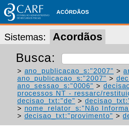
ACÓRDÃOS
Acordãos
Sistemas:
Busca:
>
ano_publicacao_s:"2007"
>
a
ano_publicacao_s:"2007"
>
dec
ano_sessao_s:"0006"
>
decisa
processos NT - ressarc/restituiç
decisao_txt:"de"
>
decisao_txt
>
nome_relator_s:"Não Informa
>
decisao_txt:"provimento"
>
d