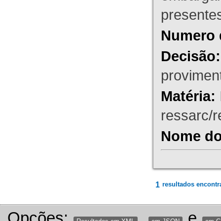
presente
Numero 
Decisão:
proviment
Matéria:
ressarc/re
Nome do 
1
resultados encontr
Opções:
,
e