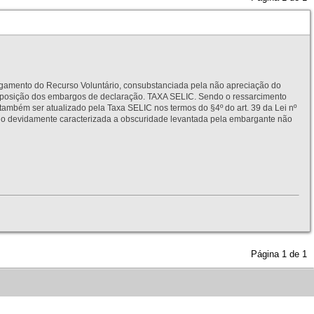
to do Recurso Voluntário, consubstanciada pela não apreciação do
interposição dos embargos de declaração. TAXA SELIC. Sendo o ressarcimento
também ser atualizado pela Taxa SELIC nos termos do §4º do art. 39 da Lei nº
idamente caracterizada a obscuridade levantada pela embargante não
Página
1
de
1