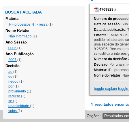
4709829
#
BUSCA FACETADA
Matéria
Numero do processo
Data da sessão:
Sun 
IPI- processos NT - ressa
(1)
Data da publicação:
T
Nome Relator
Ementa:
EMBARGOS DE
Não Informado
(1)
pedido relacionado co
Ano Sessão
uma espécie do gênero
0006
(1)
9.250/95. Recurso p
se justifica a interp
Ano Publicação
Numero da decisão:
2
2007
(1)
Decisão:
Por unanimid
Decisão
Matéria:
IPI- processos
ao
(1)
Nome do relator:
Não 
de
(1)
negou
(1)
por
(1)
toggle explain
toggle 
provimento
(1)
recurso
(1)
se
(1)
1
resultados encontr
unanimidade
(1)
votos
(1)
Opções:
Resultados e