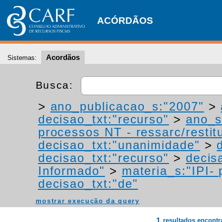
ACÓRDÃOS
Acordãos
Sistemas:
Busca:
>
ano_publicacao_s:"2007"
>
decisao_txt:"recurso"
>
ano_s
processos NT - ressarc/restitu
decisao_txt:"unanimidade"
>
decisao_txt:"recurso"
>
decis
Informado"
>
materia_s:"IPI- 
decisao_txt:"de"
mostrar execução da query
1
resultados encont