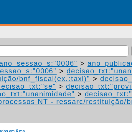
ano_sessao_s:"0006"
>
ano_publica
essao_s:"0006"
>
decisao_txt:"una
ição/bnf_fiscal(ex.:taxi)"
>
decisao_
decisao_txt:"se"
>
decisao_txt:"prov
ao_txt:"unanimidade"
>
decisao_txt:
processos NT - ressarc/restituição/bn
rados em 6 ms.