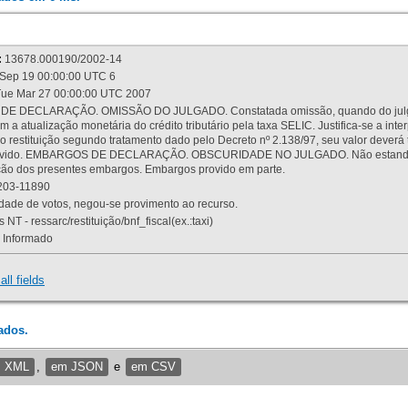
:
13678.000190/2002-14
Sep 19 00:00:00 UTC 6
ue Mar 27 00:00:00 UTC 2007
 DECLARAÇÃO. OMISSÃO DO JULGADO. Constatada omissão, quando do julgamen
m a atualização monetária do crédito tributário pela taxa SELIC. Justifica-se a 
 restituição segundo tratamento dado pelo Decreto nº 2.138/97, seu valor deverá 
rovido. EMBARGOS DE DECLARAÇÃO. OBSCURIDADE NO JULGADO. Não estando dev
osição dos presentes embargos. Embargos provido em parte.
03-11890
ade de votos, negou-se provimento ao recurso.
 NT - ressarc/restituição/bnf_fiscal(ex.:taxi)
Informado
all fields
ados.
m XML
,
em JSON
e
em CSV