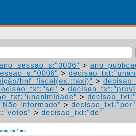
ano_sessao_s:"0006"
>
ano_publica
essao_s:"0006"
>
decisao_txt:"una
ição/bnf_fiscal(ex.:taxi)"
>
decisao_
decisao_txt:"se"
>
decisao_txt:"prov
ao_txt:"unanimidade"
>
decisao_txt:
"Não Informado"
>
decisao_txt:"por"
t:"votos"
>
decisao_txt:"de"
rados em 4 ms.