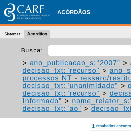
ACÓRDÃOS
Acordãos
Sistemas:
Busca:
>
ano_publicacao_s:"2007"
>
decisao_txt:"recurso"
>
ano_s
processos NT - ressarc/restitu
decisao_txt:"unanimidade"
>
decisao_txt:"recurso"
>
decis
Informado"
>
nome_relator_s:
decisao_txt:"ao"
>
decisao_tx
1
resultados encont