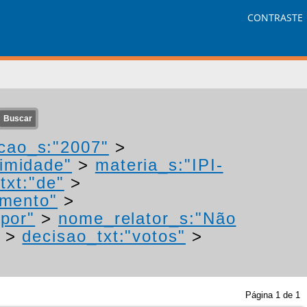
CONTRASTE
cao_s:"2007"
>
nimidade"
>
materia_s:"IPI-
txt:"de"
>
imento"
>
"por"
>
nome_relator_s:"Não
>
decisao_txt:"votos"
>
Página
1
de
1