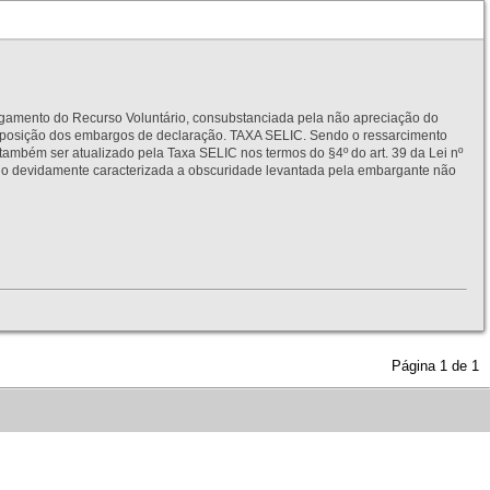
to do Recurso Voluntário, consubstanciada pela não apreciação do
interposição dos embargos de declaração. TAXA SELIC. Sendo o ressarcimento
também ser atualizado pela Taxa SELIC nos termos do §4º do art. 39 da Lei nº
idamente caracterizada a obscuridade levantada pela embargante não
Página
1
de
1