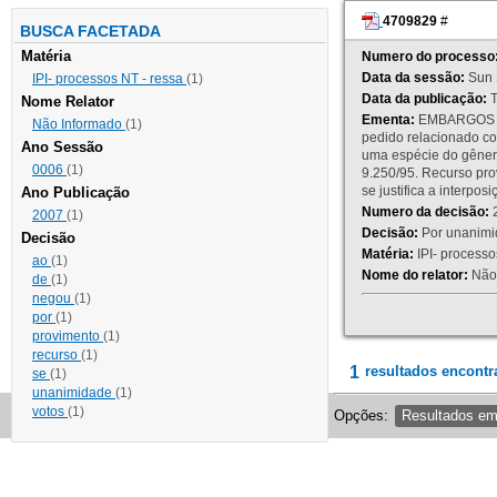
4709829
#
BUSCA FACETADA
Matéria
Numero do processo
Data da sessão:
Sun 
IPI- processos NT - ressa
(1)
Data da publicação:
T
Nome Relator
Ementa:
EMBARGOS DE
Não Informado
(1)
pedido relacionado co
Ano Sessão
uma espécie do gênero
0006
(1)
9.250/95. Recurso p
se justifica a interp
Ano Publicação
Numero da decisão:
2
2007
(1)
Decisão:
Por unanimid
Decisão
Matéria:
IPI- processos
ao
(1)
Nome do relator:
Não 
de
(1)
negou
(1)
por
(1)
provimento
(1)
recurso
(1)
1
resultados encontr
se
(1)
unanimidade
(1)
votos
(1)
Opções:
Resultados e