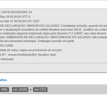
:
13678.000190/2002-14
Sep 19 00:00:00 UTC 6
ue Mar 27 00:00:00 UTC 2007
 DECLARAÇÃO. OMISSÃO DO JULGADO. Constatada omissão, quando do julgamen
m a atualização monetária do crédito tributário pela taxa SELIC. Justifica-se a 
 restituição segundo tratamento dado pelo Decreto nº 2.138/97, seu valor deverá 
rovido. EMBARGOS DE DECLARAÇÃO. OBSCURIDADE NO JULGADO. Não estando dev
osição dos presentes embargos. Embargos provido em parte.
03-11890
ade de votos, negou-se provimento ao recurso.
 NT - ressarc/restituição/bnf_fiscal(ex.:taxi)
Informado
ados.
m XML
,
em JSON
e
em CSV