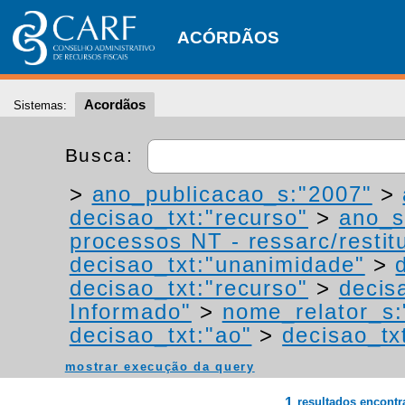
ACÓRDÃOS
Acordãos
Sistemas:
Busca:
>
ano_publicacao_s:"2007"
>
decisao_txt:"recurso"
>
ano_s
processos NT - ressarc/restitu
decisao_txt:"unanimidade"
>
decisao_txt:"recurso"
>
decis
Informado"
>
nome_relator_s:
decisao_txt:"ao"
>
decisao_tx
mostrar execução da query
1
resultados encont