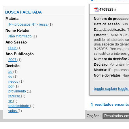
4709829
#
BUSCA FACETADA
Matéria
Numero do processo
Data da sessão:
Sun 
IPI- processos NT - ressa
(1)
Data da publicação:
T
Nome Relator
Ementa:
EMBARGOS DE
Não Informado
(1)
pedido relacionado co
Ano Sessão
uma espécie do gênero
0006
(1)
9.250/95. Recurso p
se justifica a interp
Ano Publicação
Numero da decisão:
2
2007
(1)
Decisão:
Por unanimid
Decisão
Matéria:
IPI- processos
ao
(1)
Nome do relator:
Não 
de
(1)
negou
(1)
por
(1)
toggle explain
toggle 
provimento
(1)
recurso
(1)
se
(1)
1
resultados encontr
unanimidade
(1)
votos
(1)
Opções:
Resultados e