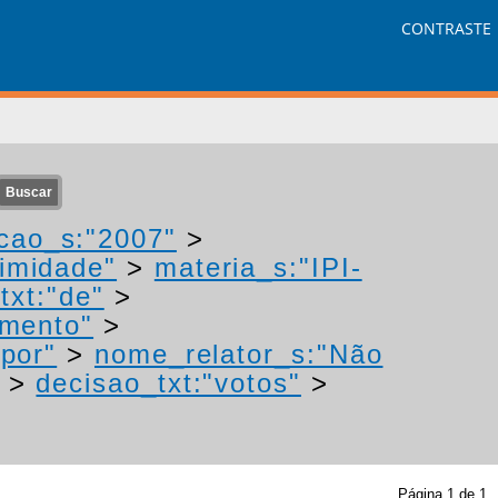
CONTRASTE
cao_s:"2007"
>
nimidade"
>
materia_s:"IPI-
txt:"de"
>
imento"
>
"por"
>
nome_relator_s:"Não
>
decisao_txt:"votos"
>
Página
1
de
1