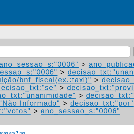
ano_sessao_s:"0006"
>
ano_publica
essao_s:"0006"
>
decisao_txt:"una
ição/bnf_fiscal(ex.:taxi)"
>
decisao_
decisao_txt:"se"
>
decisao_txt:"prov
ao_txt:"unanimidade"
>
decisao_txt:
"Não Informado"
>
decisao_txt:"por"
t:"votos"
>
ano_sessao_s:"0006"
rados em 7 ms.