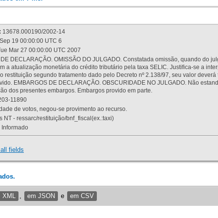
:
13678.000190/2002-14
Sep 19 00:00:00 UTC 6
ue Mar 27 00:00:00 UTC 2007
 DECLARAÇÃO. OMISSÃO DO JULGADO. Constatada omissão, quando do julgamen
m a atualização monetária do crédito tributário pela taxa SELIC. Justifica-se a 
 restituição segundo tratamento dado pelo Decreto nº 2.138/97, seu valor deverá 
rovido. EMBARGOS DE DECLARAÇÃO. OBSCURIDADE NO JULGADO. Não estando dev
osição dos presentes embargos. Embargos provido em parte.
03-11890
ade de votos, negou-se provimento ao recurso.
 NT - ressarc/restituição/bnf_fiscal(ex.:taxi)
Informado
all fields
ados.
m XML
,
em JSON
e
em CSV