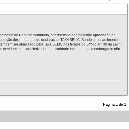
to do Recurso Voluntário, consubstanciada pela não apreciação do
interposição dos embargos de declaração. TAXA SELIC. Sendo o ressarcimento
também ser atualizado pela Taxa SELIC nos termos do §4º do art. 39 da Lei nº
idamente caracterizada a obscuridade levantada pela embargante não
Página
1
de
1